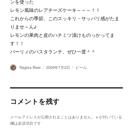
ンを使った
レモン風味のレアチーズケーキ～～～！！
これからの季節、このスッキリ・サッパリ感がたま
りませ～ん♪
レモンの果肉と皮のハチミツ漬けものっかってま
す！！
バーリィのパスタランチ、ぜひ一度＾＾
投
投
カ
Nagisa Beer
2009年7月2日
ビール
稿
稿
テ
者
日:
ゴ
リ
ー
コメントを残す
メールアドレスが公開されることはありません。
※
が付いている
欄は必須項目です