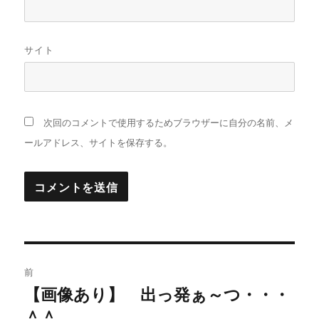
サイト
次回のコメントで使用するためブラウザーに自分の名前、メ
ールアドレス、サイトを保存する。
投
前
稿
【画像あり】 出っ発ぁ～つ・・・
過
＾＾
去
ナ