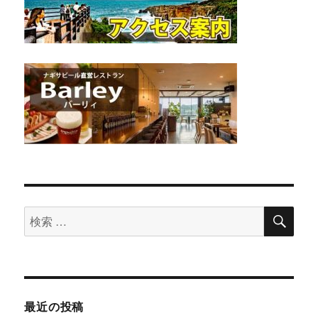
検
検
索
索
対
象:
最近の投稿