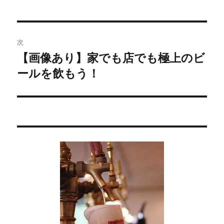
の
ビ
投
稿:
ゲ
次
【画像あり】家でも店でも極上のビ
次
ー
ールを飲もう！
の
シ
投
稿:
ョ
ン