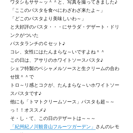
ワタシもササ～ッ＾＾と、写真を撮ってきました♪
「ここのパスタを食べにわざわざ来たよ～」
「どこのパスタより美味しいわ～」
と大好評のパスタ・・・にサラダ・デザート・ドリ
ンクがついた
パスタランチのＣセット♪
コレ、女性にはたんまらな～いですよね＾＾
この日は、アサリのホワイトソースパスタ♪
シェフ特製のベシャメルソースと生クリームの合わ
せ技＾＾で
トロ～リ感とコクが、たんまらな～いホワイトソー
スパスタです♪
他にも「トマトクリームソース」パスタも超～～
っ！！オススメ♪
そ・し・て、この日のデザートは～～～
「紀州紀ノ川観音山フルーツガーデン」
さんのレモ