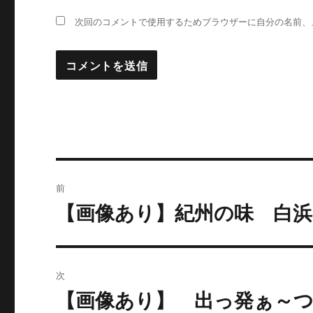
次回のコメントで使用するためブラウザーに自分の名前、
投
前
稿
【画像あり】紀州の味 白浜
過
去
ナ
の
ビ
投
次
稿:
ゲ
【画像あり】 出っ発ぁ～つ
次