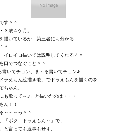
です＾＾
・３歳４ケ月。
を描いているか、第三者にも分かる
＾＾
、イロイロ描いては説明してくれる＾＾
を口でつなぐこと＾＾
る書いてチョン、ま～る書いてチョン♪
ドラえもん絵描き歌」でドラえもんを描くのを
佑ちゃん。
にも歌って～♪」と描いたのは・・・
もん！！
る～～～っ＾＾
、「ボク、ドラえもん～」で、
」と言っても返事もせず、