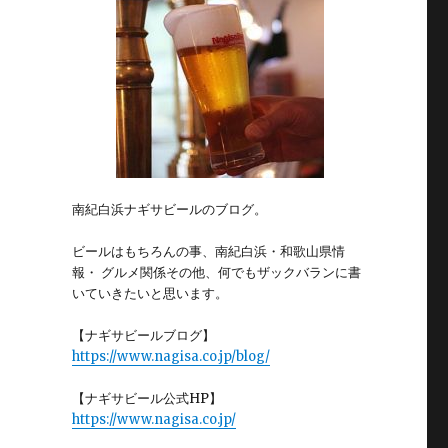
南紀白浜ナギサビールのブログ。
ビールはもちろんの事、南紀白浜・和歌山県情
報・ グルメ関係その他、何でもザックバランに書
いていきたいと思います。
【ナギサビールブログ】
https://www.nagisa.co.jp/blog/
【ナギサビール公式HP】
https://www.nagisa.co.jp/