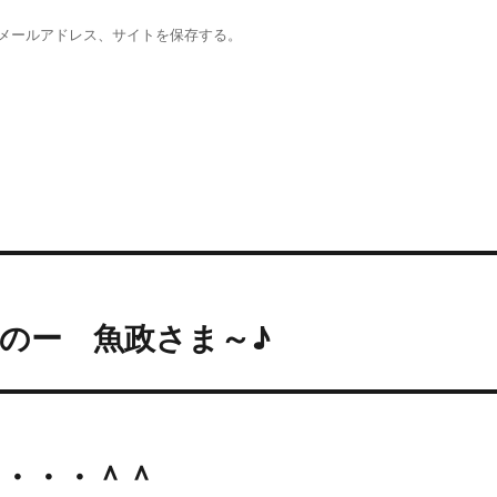
メールアドレス、サイトを保存する。
のー 魚政さま～♪
・・・＾＾