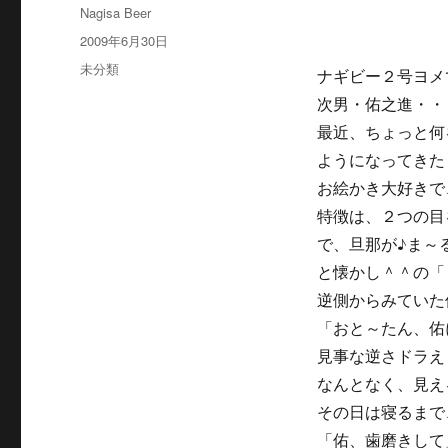
投
Nagisa Beer
稿
投
2009年6月30日
者
稿
カ
未分類
ナギビー２号ヨメ
日:
テ
次男・佑之進・・
ゴ
リ
最近、ちょっと何
ー
ようになってきた
お絵かき大好きで
特徴は、２つの目
で、旦那が♪ま～
と懐かし＾＾の「
逆側からみていた
「おと～たん、佑
見事な逆さドラえ
なんとなく、見え
その日は寝るまで
「佑、歯磨きして