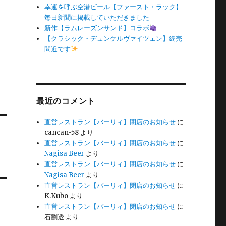
幸運を呼ぶ空港ビール【ファースト・ラック】
毎日新聞に掲載していただきました
新作【ラムレーズンサンド】コラボ
【クラシック・デュンケルヴァイツェン】終売
間近です
最近のコメント
直営レストラン【バーリィ】閉店のお知らせ
に
cancan-58
より
直営レストラン【バーリィ】閉店のお知らせ
に
Nagisa Beer
より
直営レストラン【バーリィ】閉店のお知らせ
に
Nagisa Beer
より
直営レストラン【バーリィ】閉店のお知らせ
に
K.Kubo
より
直営レストラン【バーリィ】閉店のお知らせ
に
石割透
より