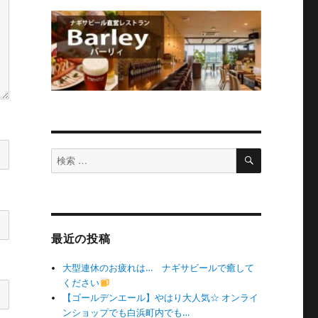
検
検
索
索
対
象:
最近の投稿
大型連休のお疲れは… ナギサビールで癒して
ください
【ゴールデンエール】やはり大人気☆ オンライ
ンショップでも白浜町内でも…