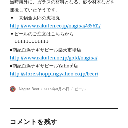
当時海外に、ガラスの材料となる、砂や材木などを
運搬していたそうです。
▼ 真鍋金太郎の虎福丸
http://www.rakuten.co.jp/nagisa/435611/
▼ビールのご注文はこちらから
↓↓↓↓↓↓↓↓↓↓↓↓
■南紀白浜ナギサビール楽天市場店
http://www.rakuten.ne.jp/gold/nagisa/
■南紀白浜ナギサビールYahoo!店
http://store.shopping.yahoo.co.jp/beer/
投
投
カ
Nagisa Beer
2009年3月25日
ビール
稿
稿
テ
者
日:
ゴ
リ
ー
コメントを残す