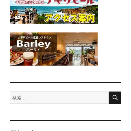
検
検
索
索
対
象: