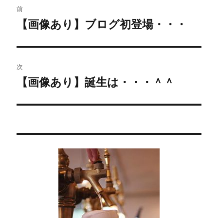
前
稿
【画像あり】ブログ初登場・・・
過
去
ナ
の
ビ
投
次
稿:
ゲ
【画像あり】誕生は・・・＾＾
次
の
ー
投
シ
稿:
ョ
ン