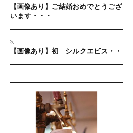
稿
【画像あり】ご結婚おめでとうござ
過
います・・・
去
ナ
の
ビ
投
稿:
ゲ
次
【画像あり】初 シルクエビス・・
次
ー
の
シ
投
稿:
ョ
ン