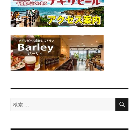
検
検
索
索
対
象: