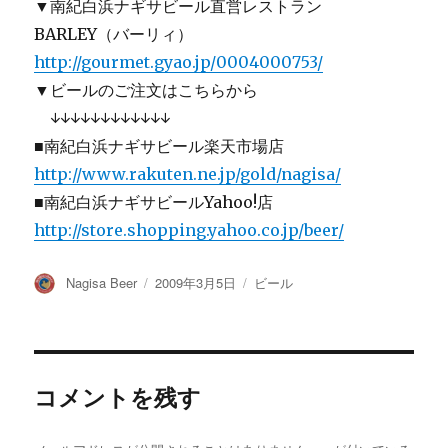
▼南紀白浜ナギサビール直営レストラン
BARLEY（バーリィ）
http://gourmet.gyao.jp/0004000753/
▼ビールのご注文はこちらから
↓↓↓↓↓↓↓↓↓↓↓↓
■南紀白浜ナギサビール楽天市場店
http://www.rakuten.ne.jp/gold/nagisa/
■南紀白浜ナギサビールYahoo!店
http://store.shopping.yahoo.co.jp/beer/
投
投
カ
Nagisa Beer
2009年3月5日
ビール
稿
稿
テ
者
日:
ゴ
リ
ー
コメントを残す