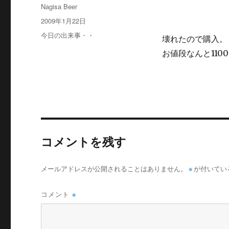
投
Nagisa Beer
稿
投
2009年1月22日
者
稿
カ
今日の出来事・・
壊れたので購入。
日:
テ
お値段なんと110
ゴ
リ
ー
コメントを残す
メールアドレスが公開されることはありません。
※
が付いてい
コメント
※