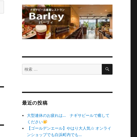
検
検
索
索
対
象:
最近の投稿
大型連休のお疲れは… ナギサビールで癒して
ください
【ゴールデンエール】やはり大人気☆ オンライ
ンショップでも白浜町内でも…