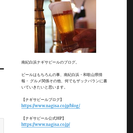
南紀白浜ナギサビールのブログ。
ビールはもちろんの事、南紀白浜・和歌山県情
報・ グルメ関係その他、何でもザックバランに書
いていきたいと思います。
【ナギサビールブログ】
https://www.nagisa.co.jp/blog/
【ナギサビール公式HP】
https://www.nagisa.co.jp/