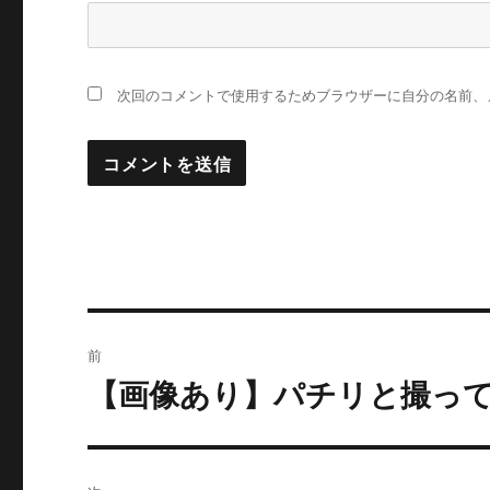
次回のコメントで使用するためブラウザーに自分の名前、
投
前
稿
【画像あり】パチリと撮っ
過
去
ナ
の
ビ
投