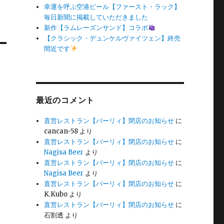
幸運を呼ぶ空港ビール【ファースト・ラック】
毎日新聞に掲載していただきました
新作【ラムレーズンサンド】コラボ
【クラシック・デュンケルヴァイツェン】終売
間近です
最近のコメント
直営レストラン【バーリィ】閉店のお知らせ
に
cancan-58
より
直営レストラン【バーリィ】閉店のお知らせ
に
Nagisa Beer
より
直営レストラン【バーリィ】閉店のお知らせ
に
Nagisa Beer
より
直営レストラン【バーリィ】閉店のお知らせ
に
K.Kubo
より
直営レストラン【バーリィ】閉店のお知らせ
に
石割透
より