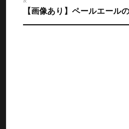
次
稿:
ゲ
【画像あり】ペールエール
次
の
ー
投
シ
稿:
ョ
ン