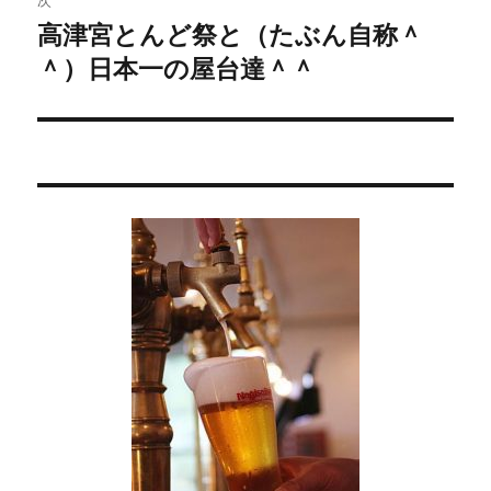
高津宮とんど祭と（たぶん自称＾
次
ー
＾）日本一の屋台達＾＾
の
シ
投
稿:
ョ
ン