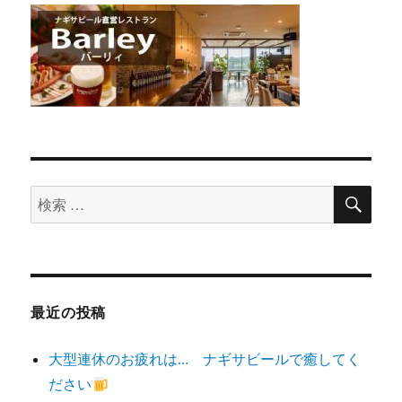
検
検
索
索
対
象:
最近の投稿
大型連休のお疲れは… ナギサビールで癒してく
ださい