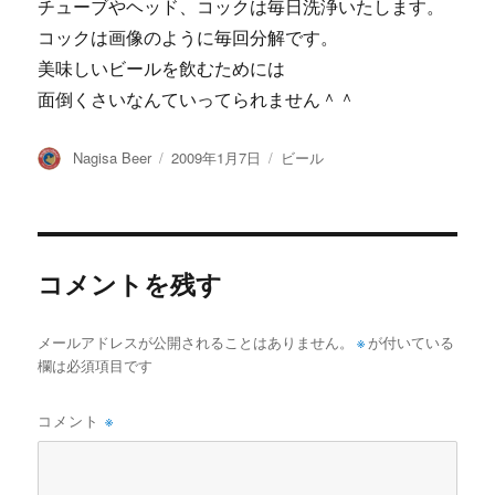
チューブやヘッド、コックは毎日洗浄いたします。
コックは画像のように毎回分解です。
美味しいビールを飲むためには
面倒くさいなんていってられません＾＾
投
投
カ
Nagisa Beer
2009年1月7日
ビール
稿
稿
テ
者
日:
ゴ
リ
ー
コメントを残す
メールアドレスが公開されることはありません。
※
が付いている
欄は必須項目です
コメント
※