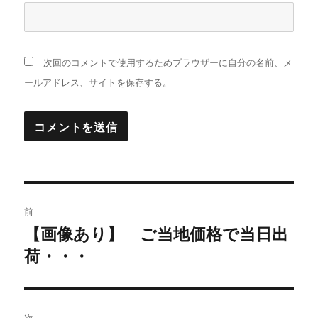
次回のコメントで使用するためブラウザーに自分の名前、メ
ールアドレス、サイトを保存する。
投
前
稿
【画像あり】 ご当地価格で当日出
過
荷・・・
去
ナ
の
ビ
投
稿:
ゲ
次