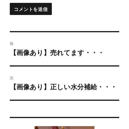
投
前
稿
【画像あり】売れてます・・・
過
去
ナ
の
ビ
投
次
稿:
ゲ
【画像あり】正しい水分補給・・・
次
の
ー
投
シ
稿:
ョ