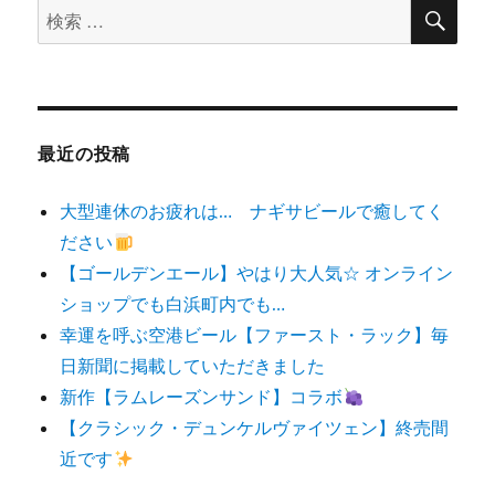
検
検
索
索
対
象:
最近の投稿
大型連休のお疲れは… ナギサビールで癒してく
ださい
【ゴールデンエール】やはり大人気☆ オンライン
ショップでも白浜町内でも…
幸運を呼ぶ空港ビール【ファースト・ラック】毎
日新聞に掲載していただきました
新作【ラムレーズンサンド】コラボ
【クラシック・デュンケルヴァイツェン】終売間
近です