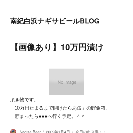
南紀白浜ナギサビールBLOG
【画像あり】10万円漬け
頂き物です。
「10万円たまるまで開けたらあ缶」の貯金箱。
貯まったら●●●へ行く予定。＾＾
投
投
カ
Nagisa Beer
2009年1月4日
今日の出来事・・