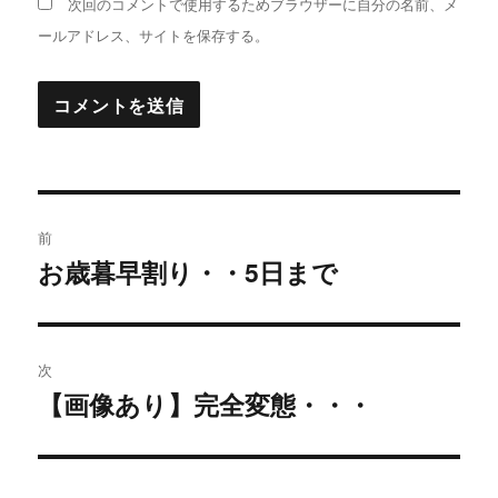
次回のコメントで使用するためブラウザーに自分の名前、メ
ールアドレス、サイトを保存する。
投
前
稿
お歳暮早割り・・5日まで
過
去
ナ
の
ビ
投
次
稿:
ゲ
【画像あり】完全変態・・・
次
の
ー
投
シ
稿: