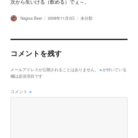
次から生いける（飲める）でぇ～。
投
投
カ
Nagisa Beer
2008年11月3日
未分類
稿
稿
テ
者
日:
ゴ
リ
ー
コメントを残す
メールアドレスが公開されることはありません。
※
が付いている
欄は必須項目です
コメント
※