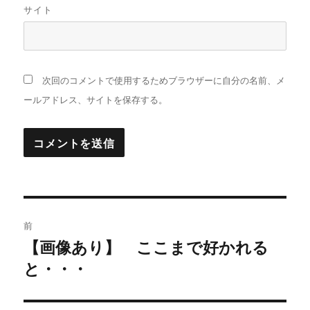
サイト
次回のコメントで使用するためブラウザーに自分の名前、メ
ールアドレス、サイトを保存する。
投
前
稿
【画像あり】 ここまで好かれる
過
と・・・
去
ナ
の
ビ
投