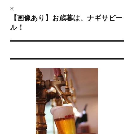
稿:
ゲ
次
【画像あり】お歳暮は、ナギサビー
次
ー
ル！
の
シ
投
稿:
ョ
ン