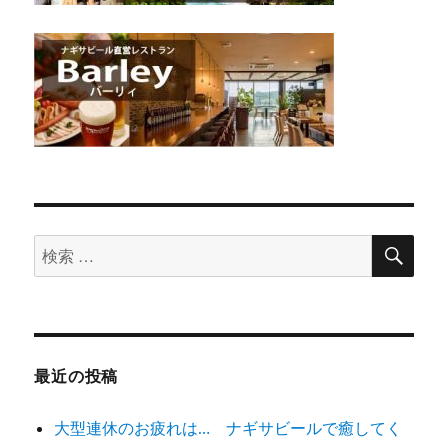
検
検
索
索
対
象:
最近の投稿
大型連休のお疲れは… ナギサビールで癒してく