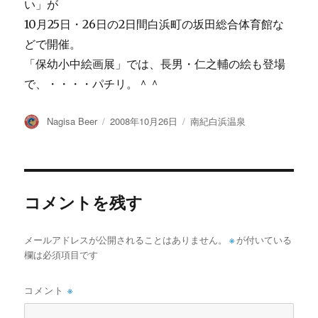
い」が
10月25日・26日の2日間白浜町の坂田総合体育館な
どで開催。
「保幼小中絵画展」では、長男・仁之輔の絵も登場
で、・・・・パチリ。＾＾
投
投
カ
Nagisa Beer
2008年10月26日
南紀白浜温泉
稿
稿
テ
者
日:
ゴ
リ
ー
コメントを残す
メールアドレスが公開されることはありません。
※
が付いている
欄は必須項目です
コメント
※