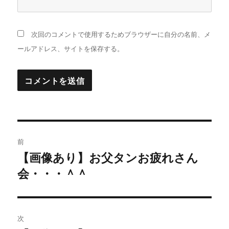
次回のコメントで使用するためブラウザーに自分の名前、メ
ールアドレス、サイトを保存する。
投
前
稿
【画像あり】お父タンお疲れさん
過
会・・・＾＾
去
ナ
の
ビ
投
稿:
ゲ
次