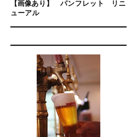
【画像あり】 パンフレット リニ
次
ー
ューアル
の
シ
投
稿:
ョ
ン