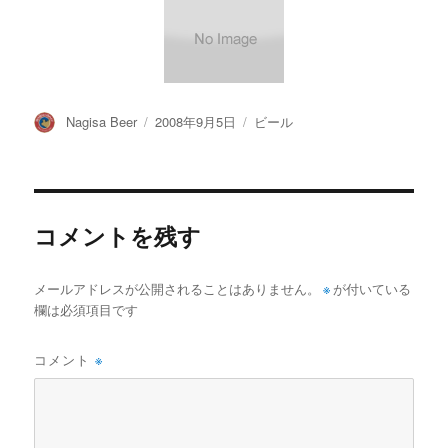
投
投
カ
Nagisa Beer
2008年9月5日
ビール
稿
稿
テ
者
日:
ゴ
リ
ー
コメントを残す
メールアドレスが公開されることはありません。
※
が付いている
欄は必須項目です
コメント
※