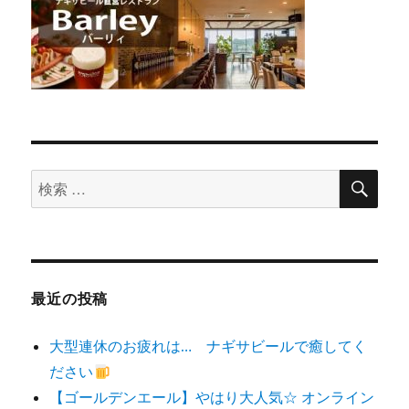
検
検
索
索
対
象:
最近の投稿
大型連休のお疲れは… ナギサビールで癒してく
ださい
【ゴールデンエール】やはり大人気☆ オンライン