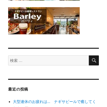
検
検
索
索
対
象:
最近の投稿
大型連休のお疲れは… ナギサビールで癒してく