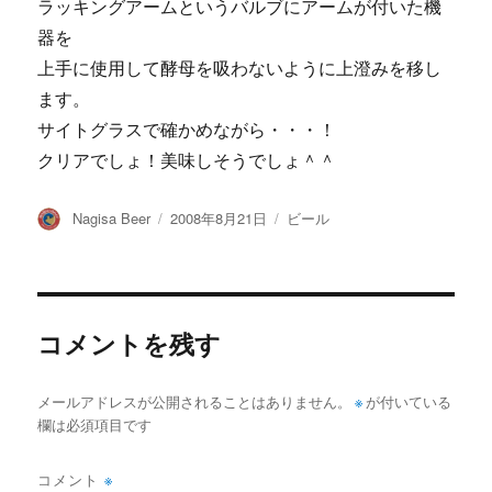
ラッキングアームというバルブにアームが付いた機
器を
上手に使用して酵母を吸わないように上澄みを移し
ます。
サイトグラスで確かめながら・・・！
クリアでしょ！美味しそうでしょ＾＾
投
投
カ
Nagisa Beer
2008年8月21日
ビール
稿
稿
テ
者
日:
ゴ
リ
ー
コメントを残す
メールアドレスが公開されることはありません。
※
が付いている
欄は必須項目です
コメント
※