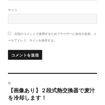
サイト
次回のコメントで使用するためブラウザーに自分の名前、メ
ールアドレス、サイトを保存する。
投
前
稿
【画像あり】２段式熱交換器で麦汁
過
を冷却します！
去
ナ
の