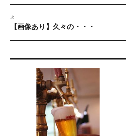
ビ
投
稿:
ゲ
次
【画像あり】久々の・・・
次
ー
の
シ
投
稿:
ョ
ン