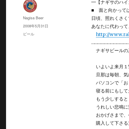
━【ナギサのハイカ
■ 面と向かって
投
Nagisa Beer
日頃、照れくさく
稿
投
2008年5月31日
あなたに代わって
者
稿
カ
ビール
http://www.ra
日:
テ
……………………………
ゴ
ナギサビールの
リ
ー
いよいよ来月１
旦那は毎朝、気
パソコンで「お
寝る前にもして
もう少しすると
うれしい悲鳴に
おかげさまで、
購入して下さる