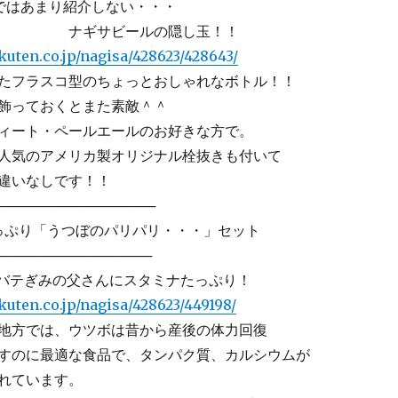
ではあまり紹介しない・・・
ビールの隠し玉！！
kuten.co.jp/nagisa/428623/428643/
フラスコ型のちょっとおしゃれなボトル！！
っておくとまた素敵＾＾
ート・ペールエールのお好きな方で。
人気のアメリカ製オリジナル栓抜きも付いて
違いなしです！！
───────────────
ぷり「うつぼのパリパリ・・・」セット
───────────────
バテぎみの父さんにスタミナたっぷり！
kuten.co.jp/nagisa/428623/449198/
地方では、ウツボは昔から産後の体力回復
すのに最適な食品で、タンパク質、カルシウムが
れています。