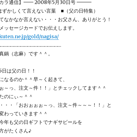
ラ通信】━━ 2008年5月30日号 ━━━
はずかしくて言えない言葉 ■（父の日特集）
てなかなか言えない・・・お父さん、ありがとう！
メッセージカードでお伝えします。
kuten.ne.jp/gold/nagisa/
…………………………………………………
真鍋（志麻）です＾＾。
5日は父の日！！
になるのか＾＾早～く起きて、
ぉ～っ、注文～件！！」とチェックしてます＾＾
たのにぃ～＾＾
・・・「おおぉぉぉ～っ、注文～件～～～！！」と
変わっていきます＾＾
今年も父の日ギフトでナギサビールを
方がたくさん♪