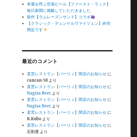
幸運を呼ぶ空港ビール【ファースト・ラック】
毎日新聞に掲載していただきました
新作【ラムレーズンサンド】コラボ
【クラシック・デュンケルヴァイツェン】終売
間近です
最近のコメント
直営レストラン【バーリィ】閉店のお知らせ
に
cancan-58
より
直営レストラン【バーリィ】閉店のお知らせ
に
Nagisa Beer
より
直営レストラン【バーリィ】閉店のお知らせ
に
Nagisa Beer
より
直営レストラン【バーリィ】閉店のお知らせ
に
K.Kubo
より
直営レストラン【バーリィ】閉店のお知らせ
に
石割透
より