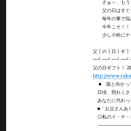
さぁ～、もうす
父の日はすぐそ
毎年の事で悩ん
今年こそ！！
少し小粋にナギ
父┃の┃日┃ギ┃
━┛━┛━┛━┛
父の日ギフト！ 2
http://www.raku
■ 面と向かって
日頃、照れくさ
あなたに代わっ
■「お父さんあ
◎私のイ・チ・
───────────