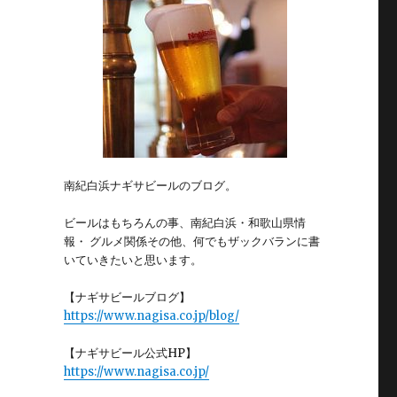
南紀白浜ナギサビールのブログ。
ビールはもちろんの事、南紀白浜・和歌山県情
報・ グルメ関係その他、何でもザックバランに書
いていきたいと思います。
【ナギサビールブログ】
https://www.nagisa.co.jp/blog/
【ナギサビール公式HP】
https://www.nagisa.co.jp/