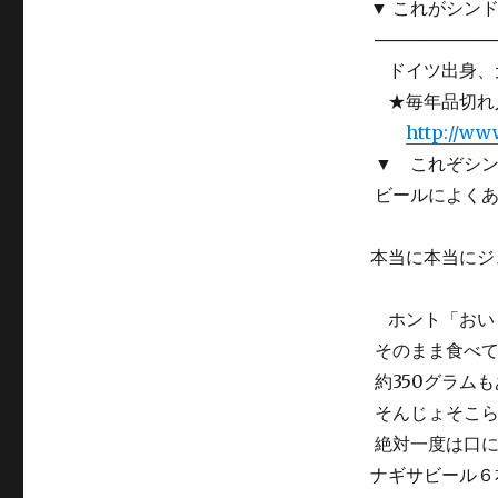
▼ これがシンド
───────────
ドイツ出身、元
★毎年品切れ人
http://www
▼ これぞシン
ビールによくあ
本当に本当にジ
ホント「おいし
そのまま食べて
約350グラムも
そんじょそこら
絶対一度は口に
ナギサビール６