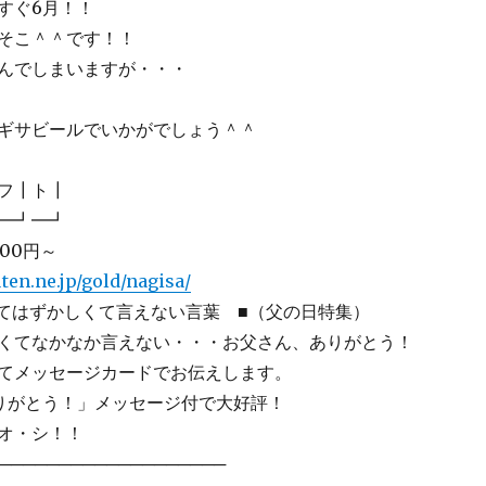
ぐ6月！！
こ＾＾です！！
でしまいますが・・・
サビールでいかがでしょう＾＾
フ┃ト┃
━┛━┛
100円～
ten.ne.jp/gold/nagisa/
はずかしくて言えない言葉 ■（父の日特集）
くてなかなか言えない・・・お父さん、ありがとう！
てメッセージカードでお伝えします。
りがとう！」メッセージ付で大好評！
オ・シ！！
──────────────────