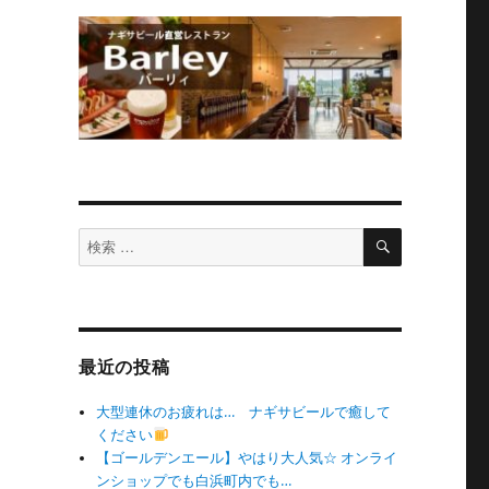
検
検
索
索
対
象:
最近の投稿
大型連休のお疲れは… ナギサビールで癒して
ください
【ゴールデンエール】やはり大人気☆ オンライ
ンショップでも白浜町内でも…