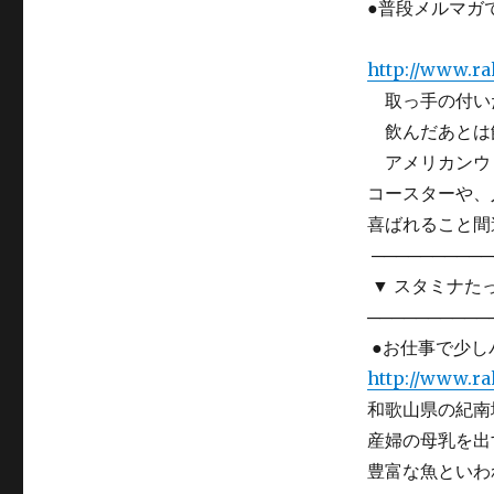
●普段メルマガ
ナギサ
http://www.ra
取っ手の付いた
飲んだあとは飾
アメリカンウィ
コースターや、
喜ばれること間
───────────
▼ スタミナたっ
───────────
●お仕事で少し
http://www.ra
和歌山県の紀南
産婦の母乳を出
豊富な魚といわ