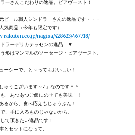
ラーさんこだわりの逸品。ビアヴースト！
──────────────────
ビール職人シンドラーさんの逸品です・・・
気商品（今年も限定です）
.rakuten.co.jp/nagisa/428623/467718/
ドラーデリカテッセンの逸品 ▼
う形はマンマルのソーセージ・ビアヴースト、
ューシーで、と～ってもおいしい！
ゅうございます～♪」なのです＾＾
も、あつあつご飯にのせても美味！！
あるから、食べ応えもじゅうぶん！
で、手に入るものじゃないから、
して頂きたい逸品です！
本とセットになって、