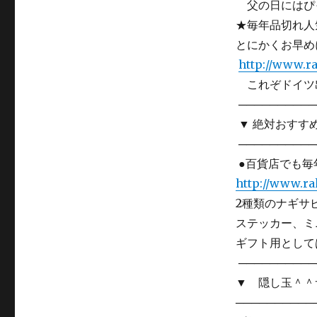
父の日にはぴ
★毎年品切れ人
とにかくお早め
http://www.ra
これぞドイツ出
───────────
▼ 絶対おすすめ
───────────
●百貨店でも毎
http://www.ra
2種類のナギサビ
ステッカー、ミ
ギフト用として
───────────
▼ 隠し玉＾＾サ
───────────