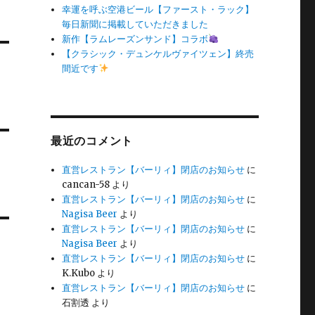
幸運を呼ぶ空港ビール【ファースト・ラック】
毎日新聞に掲載していただきました
新作【ラムレーズンサンド】コラボ
【クラシック・デュンケルヴァイツェン】終売
間近です
最近のコメント
直営レストラン【バーリィ】閉店のお知らせ
に
cancan-58
より
直営レストラン【バーリィ】閉店のお知らせ
に
Nagisa Beer
より
直営レストラン【バーリィ】閉店のお知らせ
に
Nagisa Beer
より
直営レストラン【バーリィ】閉店のお知らせ
に
K.Kubo
より
直営レストラン【バーリィ】閉店のお知らせ
に
石割透
より