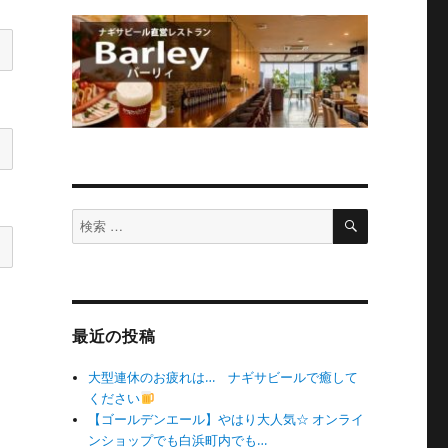
検
検
索
索
対
象:
最近の投稿
大型連休のお疲れは… ナギサビールで癒して
ください
【ゴールデンエール】やはり大人気☆ オンライ
ンショップでも白浜町内でも…