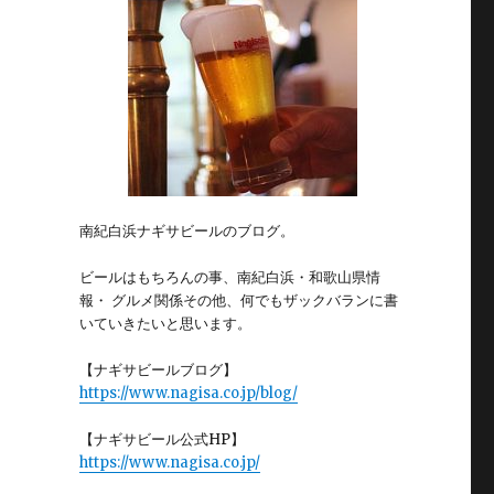
南紀白浜ナギサビールのブログ。
ビールはもちろんの事、南紀白浜・和歌山県情
報・ グルメ関係その他、何でもザックバランに書
いていきたいと思います。
【ナギサビールブログ】
https://www.nagisa.co.jp/blog/
【ナギサビール公式HP】
https://www.nagisa.co.jp/