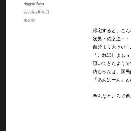
投
Nagisa Beer
稿
投
2008年2月18日
者
稿
カ
未分類
日:
テ
帰宅すると、こん
ゴ
リ
次男・佑之進・・
ー
自分より大きい「
「これほしよぉぅ
頂いてきたようで
佑ちゃんは、国民
「あんぱーん」と
オモシロ
色んなところで色