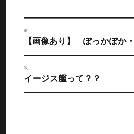
投
前
稿
【画像あり】 ぽっかぽか
過
去
ナ
の
ビ
投
次
稿:
ゲ
イージス艦って？？
次
の
ー
投
シ
稿:
ョ
ン