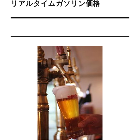
リアルタイムガソリン価格
次
ー
の
シ
投
稿:
ョ
ン