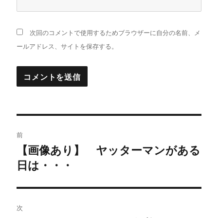
次回のコメントで使用するためブラウザーに自分の名前、メ
ールアドレス、サイトを保存する。
投
前
稿
【画像あり】 ヤッターマンがある
過
日は・・・
去
ナ
の
ビ
投
稿:
ゲ
次