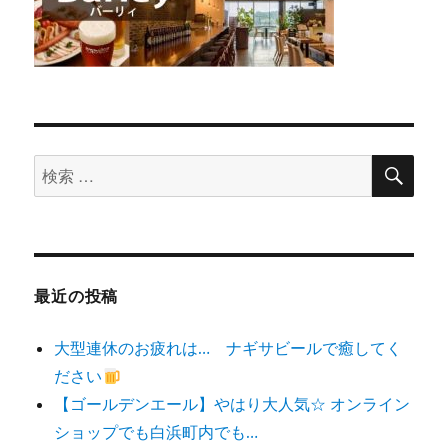
検
検
索
索
対
象:
最近の投稿
大型連休のお疲れは… ナギサビールで癒してく
ださい
【ゴールデンエール】やはり大人気☆ オンライン
ショップでも白浜町内でも…