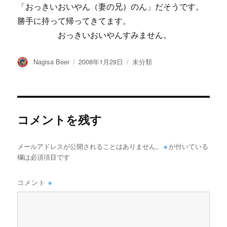
「おっきいおいやん（妻の兄）のん」だそうです。
勝手に持って帰ってきてます。
おっきいおいやんすみません。
投
投
カ
Nagisa Beer
2008年1月29日
未分類
稿
稿
テ
者
日:
ゴ
リ
ー
コメントを残す
メールアドレスが公開されることはありません。
※
が付いている
欄は必須項目です
コメント
※