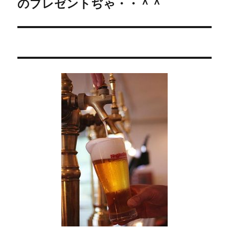
のプレゼントぢゃ・・＾＾
の
シ
投
稿:
ョ
ン