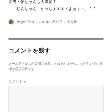
次男・佑ちゃんも大満足！
「じんちゃん かっちょエエィよぉぅ～」＾＾
投
投
カ
Nagisa Beer
2007年12月16日
未分類
稿
稿
テ
者
日:
ゴ
リ
ー
コメントを残す
メールアドレスが公開されることはありません。
※
が付いている
欄は必須項目です
コメント
※