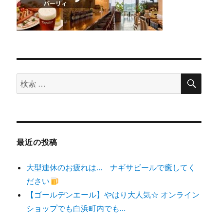
検
検
索
索
対
象:
最近の投稿
大型連休のお疲れは… ナギサビールで癒してく
ださい
【ゴールデンエール】やはり大人気☆ オンライン
ショップでも白浜町内でも…