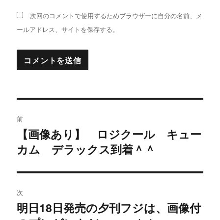
次回のコメントで使用するためブラウザーに自分の名前、メ
ールアドレス、サイトを保存する。
投
前
稿
【画像あり】 ロジクール キュー
過
カム デラックス到着＾＾
去
ナ
の
ビ
投
稿:
ゲ
次
明日18日発売の夕刊フジは、画像付
次
ー