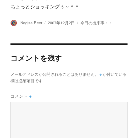
ちょっとショッキングぅ～＾＾
投
投
カ
Nagisa Beer
2007年12月2日
今日の出来事・・
稿
稿
テ
者
日:
ゴ
リ
ー
コメントを残す
メールアドレスが公開されることはありません。
※
が付いている
欄は必須項目です
コメント
※