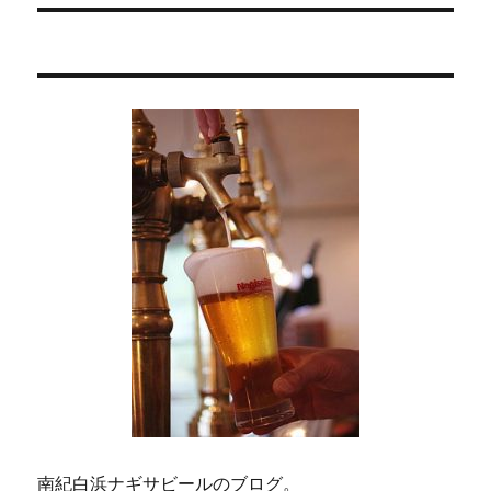
シ
投
稿:
ョ
ン
南紀白浜ナギサビールのブログ。