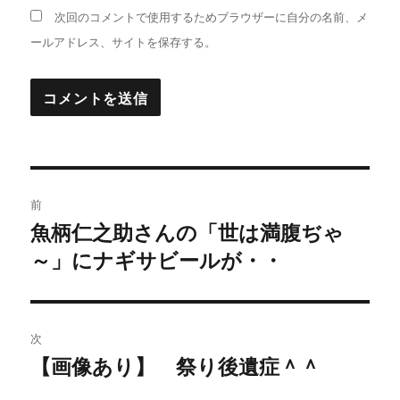
次回のコメントで使用するためブラウザーに自分の名前、メ
ールアドレス、サイトを保存する。
投
前
稿
魚柄仁之助さんの「世は満腹ぢゃ
過
～」にナギサビールが・・
去
ナ
の
ビ
投
稿:
ゲ
次
【画像あり】 祭り後遺症＾＾
次
ー
の