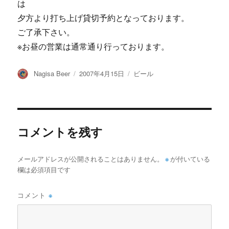
は
夕方より打ち上げ貸切予約となっております。
ご了承下さい。
※お昼の営業は通常通り行っております。
投
投
カ
Nagisa Beer
2007年4月15日
ビール
稿
稿
テ
者
日:
ゴ
リ
ー
コメントを残す
メールアドレスが公開されることはありません。
※
が付いている
欄は必須項目です
コメント
※