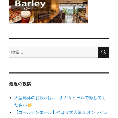
検
検
索
索
対
象:
最近の投稿
大型連休のお疲れは… ナギサビールで癒してく
ださい
【ゴールデンエール】やはり大人気☆ オンライン