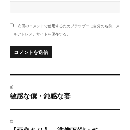
次回のコメントで使用するためブラウザーに自分の名前、メ
ールアドレス、サイトを保存する。
投
前
稿
敏感な僕・鈍感な妻
過
去
ナ
の
ビ
投
次
稿:
次