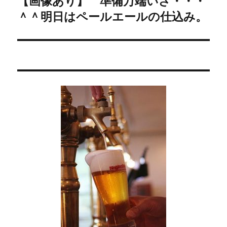
ゲ
【画像あり】 準備万端いざ・・・
＾＾明日はペールエールの仕込み。
の
ー
投
シ
稿:
ョ
ン