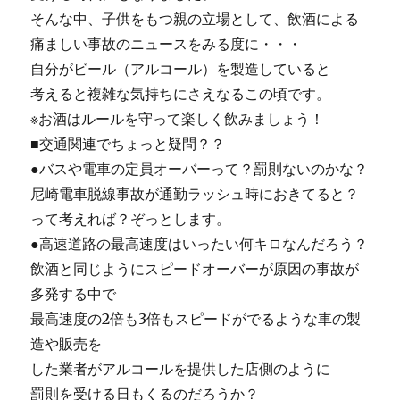
そんな中、子供をもつ親の立場として、飲酒による
痛ましい事故のニュースをみる度に・・・
自分がビール（アルコール）を製造していると
考えると複雑な気持ちにさえなるこの頃です。
※お酒はルールを守って楽しく飲みましょう！
■交通関連でちょっと疑問？？
●バスや電車の定員オーバーって？罰則ないのかな？
尼崎電車脱線事故が通勤ラッシュ時におきてると？
って考えれば？ぞっとします。
●高速道路の最高速度はいったい何キロなんだろう？
飲酒と同じようにスピードオーバーが原因の事故が
多発する中で
最高速度の2倍も3倍もスピードがでるような車の製
造や販売を
した業者がアルコールを提供した店側のように
罰則を受ける日もくるのだろうか？