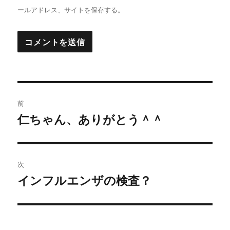
ールアドレス、サイトを保存する。
投
前
稿
仁ちゃん、ありがとう＾＾
過
去
ナ
の
ビ
投
次
稿:
ゲ
インフルエンザの検査？
次
の
ー
投
シ
稿: