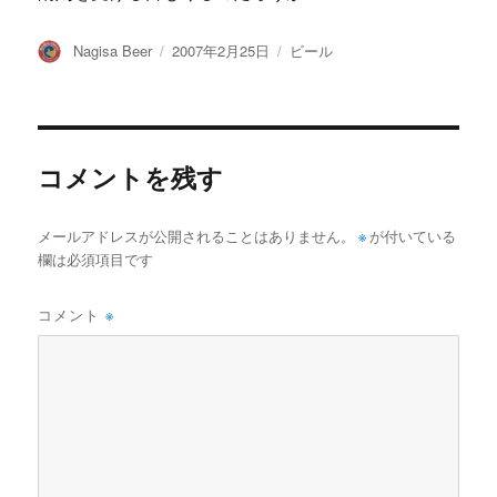
投
投
カ
Nagisa Beer
2007年2月25日
ビール
稿
稿
テ
者
日:
ゴ
リ
ー
コメントを残す
メールアドレスが公開されることはありません。
※
が付いている
欄は必須項目です
コメント
※