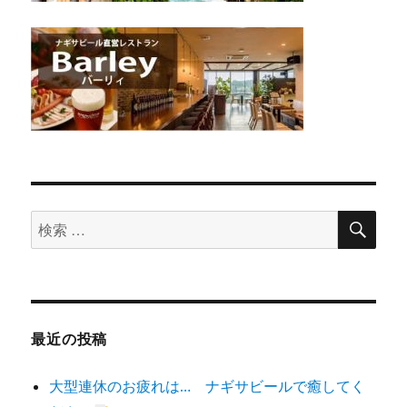
検
検
索
索
対
象:
最近の投稿
大型連休のお疲れは… ナギサビールで癒してく