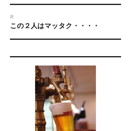
ビ
投
稿:
ゲ
次
この２人はマッタク・・・・
次
ー
の
シ
投
稿:
ョ
ン