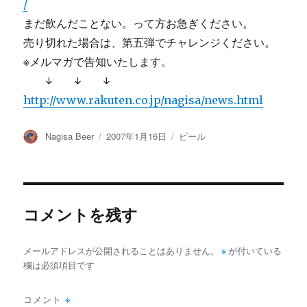
/
まだ飲んだことない。って方お急ぎください。
売り切れた場合は、第五弾でチャレンジください。
※メルマガで告知いたします。
↓ ↓ ↓
http://www.rakuten.co.jp/nagisa/news.html
投
投
カ
Nagisa Beer
2007年1月16日
ビール
稿
稿
テ
者
日:
ゴ
リ
ー
コメントを残す
メールアドレスが公開されることはありません。
※
が付いている
欄は必須項目です
コメント
※