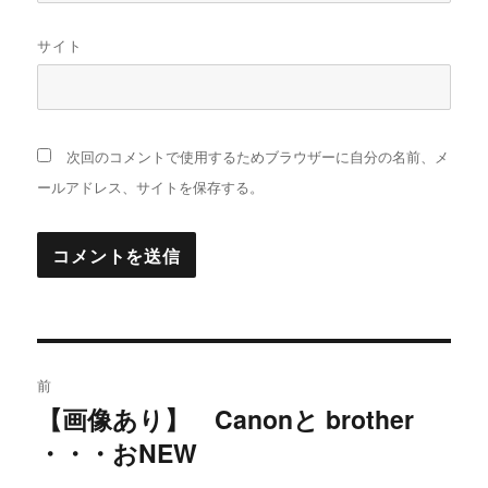
サイト
次回のコメントで使用するためブラウザーに自分の名前、メ
ールアドレス、サイトを保存する。
投
前
稿
【画像あり】 Canonと brother
過
・・・おNEW
去
ナ
の