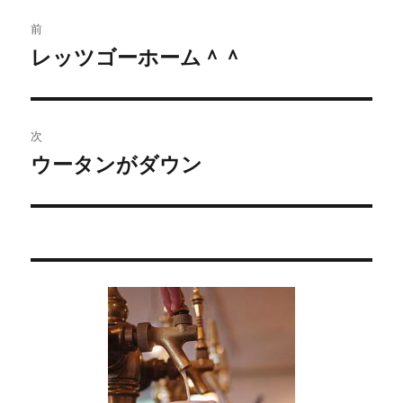
投
前
稿
レッツゴーホーム＾＾
過
去
ナ
の
ビ
投
次
稿:
ゲ
ウータンがダウン
次
の
ー
投
シ
稿:
ョ
ン