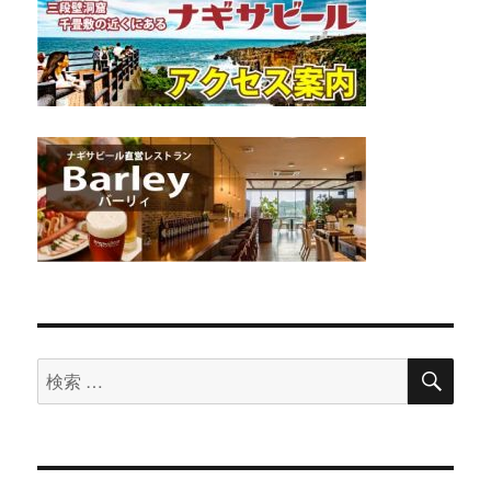
検
検
索
索
対
象: