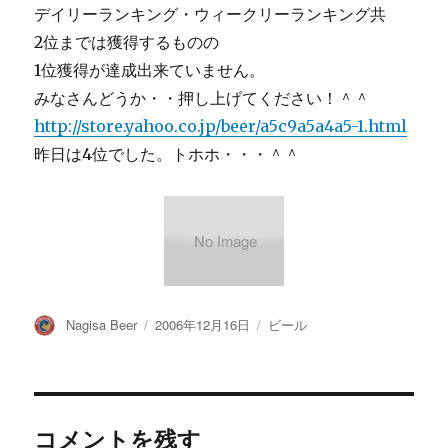
デイリーランキング・ウィークリーランキング共
2位までは獲得するものの
1位獲得が達成出来ていません。
みなさんどうか・・押し上げてください！＾＾
http://store.yahoo.co.jp/beer/a5c9a5a4a5-1.html
昨日は4位でした。トホホ・・・＾＾
投
投
カ
Nagisa Beer
2006年12月16日
ビール
稿
稿
テ
者
日:
ゴ
リ
ー
コメントを残す