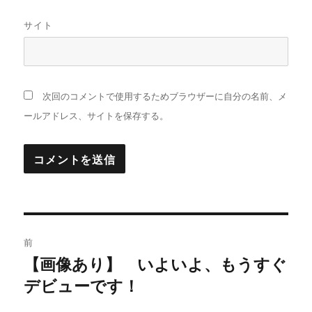
サイト
次回のコメントで使用するためブラウザーに自分の名前、メ
ールアドレス、サイトを保存する。
投
前
稿
【画像あり】 いよいよ、もうすぐ
過
デビューです！
去
ナ
の