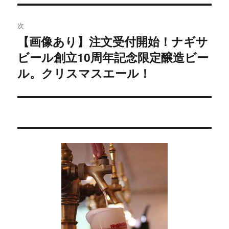
ビ
投
稿:
ゲ
次
【画像あり】注文受付開始！ナギサ
次
ー
ビール創立10周年記念限定醸造ビー
の
シ
投
ル。クリスマスエール！
稿:
ョ
ン