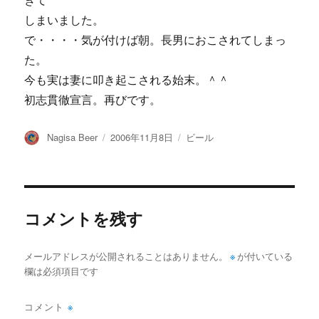
ぎて
しまいました。
で・・・・気が付けば朝。長男におこされてしまっ
た。
今も実は妻に叩き起こされる始末。＾＾
初志貫徹宣言。再びです。
投
投
カ
Nagisa Beer
2006年11月8日
ビール
稿
稿
テ
者
日:
ゴ
リ
ー
コメントを残す
メールアドレスが公開されることはありません。
※
が付いている
欄は必須項目です
コメント
※