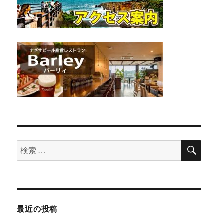
検
検
索
索
対
象:
最近の投稿