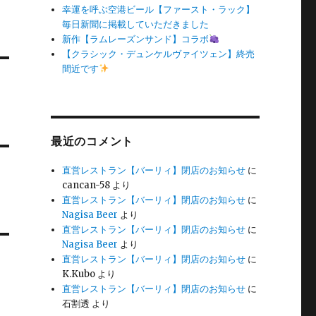
幸運を呼ぶ空港ビール【ファースト・ラック】
毎日新聞に掲載していただきました
新作【ラムレーズンサンド】コラボ
【クラシック・デュンケルヴァイツェン】終売
間近です
最近のコメント
直営レストラン【バーリィ】閉店のお知らせ
に
cancan-58
より
直営レストラン【バーリィ】閉店のお知らせ
に
Nagisa Beer
より
直営レストラン【バーリィ】閉店のお知らせ
に
Nagisa Beer
より
直営レストラン【バーリィ】閉店のお知らせ
に
K.Kubo
より
直営レストラン【バーリィ】閉店のお知らせ
に
石割透
より