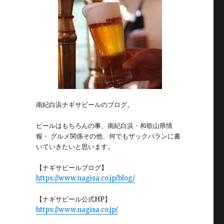
南紀白浜ナギサビールのブログ。
ビールはもちろんの事、南紀白浜・和歌山県情
報・ グルメ関係その他、何でもザックバランに書
いていきたいと思います。
【ナギサビールブログ】
https://www.nagisa.co.jp/blog/
【ナギサビール公式HP】
https://www.nagisa.co.jp/