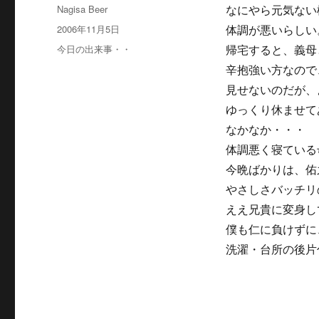
投
Nagisa Beer
なにやら元気ない
稿
投
2006年11月5日
体調が悪いらしい
者
稿
カ
今日の出来事・・
帰宅すると、義母
日:
テ
辛抱強い方なので
ゴ
見せないのだが、
リ
ー
ゆっくり休ませて
なかなか・・・
体調悪く寝ている
今晩ばかりは、佑
やさしさバッチリ
ええ兄貴に変身し
僕も仁に負けずに
洗濯・台所の後片