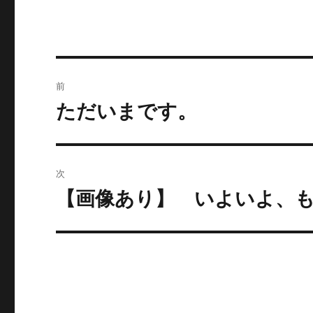
投
前
稿
ただいまです。
過
去
ナ
の
ビ
投
次
稿:
ゲ
【画像あり】 いよいよ、
次
の
ー
投
シ
稿:
ョ
ン