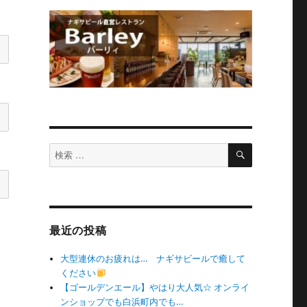
検
検
索
索
対
象:
最近の投稿
大型連休のお疲れは… ナギサビールで癒して
ください
【ゴールデンエール】やはり大人気☆ オンライ
ンショップでも白浜町内でも…