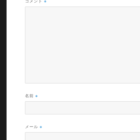
コメント
※
名前
※
メール
※