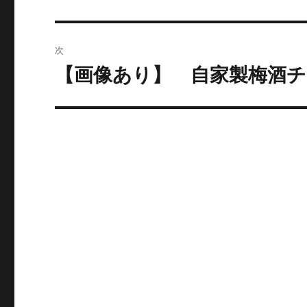
去
ナ
の
ビ
投
次
稿:
ゲ
【画像あり】 自家製梅酒
次
の
ー
投
シ
稿:
ョ
ン