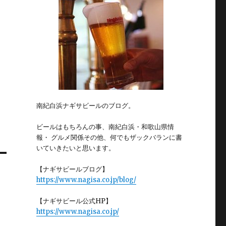
南紀白浜ナギサビールのブログ。
ビールはもちろんの事、南紀白浜・和歌山県情
報・ グルメ関係その他、何でもザックバランに書
いていきたいと思います。
【ナギサビールブログ】
https://www.nagisa.co.jp/blog/
【ナギサビール公式HP】
https://www.nagisa.co.jp/