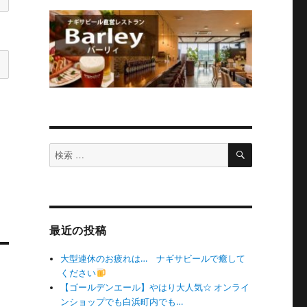
検
検
索
索
対
象:
最近の投稿
大型連休のお疲れは… ナギサビールで癒して
ください
【ゴールデンエール】やはり大人気☆ オンライ
ンショップでも白浜町内でも…