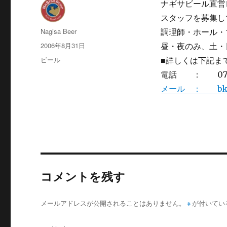
ナギサビール直営
スタッフを募集し
投
Nagisa Beer
調理師・ホール・
稿
投
2006年8月31日
昼・夜のみ、土・
者
稿
カ
ビール
■詳しくは下記ま
日:
テ
電話 ： 0739-
ゴ
メール ： bk@na
リ
ー
コメントを残す
メールアドレスが公開されることはありません。
※
が付いてい