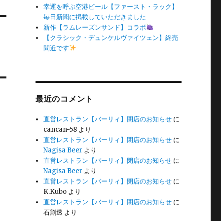
幸運を呼ぶ空港ビール【ファースト・ラック】
毎日新聞に掲載していただきました
新作【ラムレーズンサンド】コラボ
【クラシック・デュンケルヴァイツェン】終売
間近です
最近のコメント
直営レストラン【バーリィ】閉店のお知らせ
に
cancan-58
より
直営レストラン【バーリィ】閉店のお知らせ
に
Nagisa Beer
より
直営レストラン【バーリィ】閉店のお知らせ
に
Nagisa Beer
より
直営レストラン【バーリィ】閉店のお知らせ
に
K.Kubo
より
直営レストラン【バーリィ】閉店のお知らせ
に
石割透
より