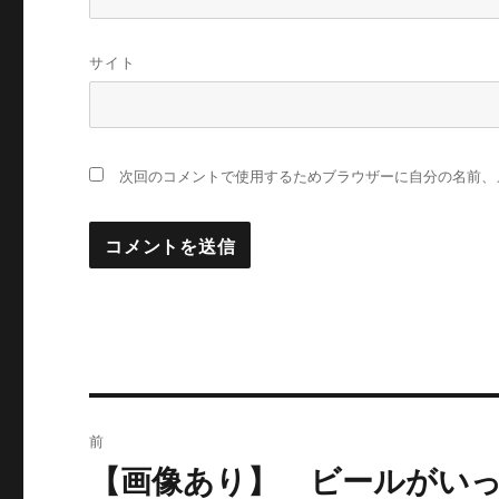
サイト
次回のコメントで使用するためブラウザーに自分の名前、
投
前
稿
【画像あり】 ビールがい
過