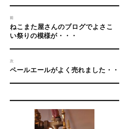
投
前
稿
ねこまた屋さんのブログでよさこ
過
い祭りの模様が・・・
去
ナ
の
ビ
投
稿:
ゲ
次
ペールエールがよく売れました・・
次
ー
の
シ
投
稿:
ョ
ン