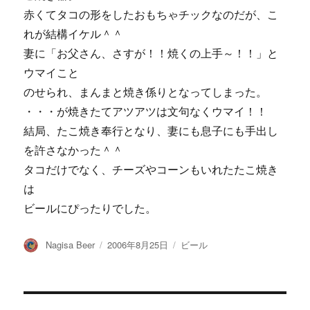
赤くてタコの形をしたおもちゃチックなのだが、こ
れが結構イケル＾＾
妻に「お父さん、さすが！！焼くの上手～！！」と
ウマイこと
のせられ、まんまと焼き係りとなってしまった。
・・・が焼きたてアツアツは文句なくウマイ！！
結局、たこ焼き奉行となり、妻にも息子にも手出し
を許さなかった＾＾
タコだけでなく、チーズやコーンもいれたたこ焼き
は
ビールにぴったりでした。
投
投
カ
Nagisa Beer
2006年8月25日
ビール
稿
稿
テ
者
日:
ゴ
リ
ー