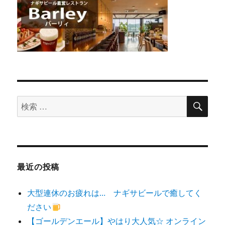
検
検
索
索
対
象:
最近の投稿
大型連休のお疲れは… ナギサビールで癒してく
ださい
【ゴールデンエール】やはり大人気☆ オンライン