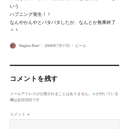
いう
ハプニング発生！！
なんやかんやとバタバタしたが、なんとか無事終了
＾＾
投
投
カ
Nagisa Beer
2006年7月17日
ビール
稿
稿
テ
者
日:
ゴ
リ
ー
コメントを残す
メールアドレスが公開されることはありません。
※
が付いている
欄は必須項目です
コメント
※