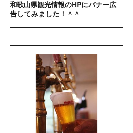
稿:
ゲ
和歌山県観光情報のHPにバナー広
次
告してみました！＾＾
の
ー
投
シ
稿:
ョ
ン