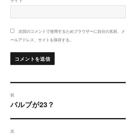
サイト
次回のコメントで使用するためブラウザーに自分の名前、メ
ールアドレス、サイトを保存する。
投
前
稿
バルブが23？
過
去
ナ
の
ビ
投
次