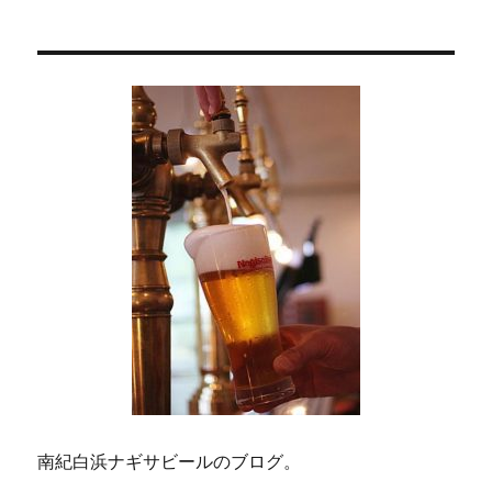
稿:
ョ
ン
南紀白浜ナギサビールのブログ。