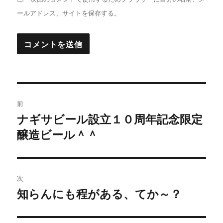
ールアドレス、サイトを保存する。
投
前
稿
ナギサビール設立１０周年記念限定
過
醸造ビール＾＾
去
ナ
の
ビ
投
稿:
ゲ
次
知らんにも程がある、てか～？
次
ー
の
シ
投