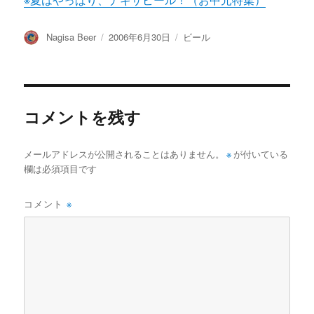
※夏はやっぱり、ナギサビール！（お中元特集）
投
投
カ
Nagisa Beer
2006年6月30日
ビール
稿
稿
テ
者
日:
ゴ
リ
ー
コメントを残す
メールアドレスが公開されることはありません。
※
が付いている
欄は必須項目です
コメント
※