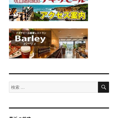
検
検
索
索
対
象: