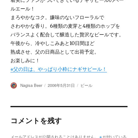
着実にファンがついてきているナギサビールのペー
ルエール！
まろやかなコク。嫌味のないフローラルで
さわやかな香り。6種類の麦芽と4種類のホップを
バランスよく配合して醸造した贅沢なビールです。
午後から、冷やしこみあと10日間ほど
熟成させ、父の日商品として出荷予定。
お楽しみに！
※父の日は、やっぱり小粋にナギサビール！
投
投
カ
Nagisa Beer
2006年5月31日
ビール
稿
稿
テ
者
日:
ゴ
リ
ー
コメントを残す
メールアドレスが公開されることはありません。
※
が付いている