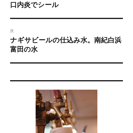
稿
口内炎でシール
過
去
ナ
の
ビ
投
次
稿:
ゲ
ナギサビールの仕込み水。南紀白浜
次
富田の水
の
ー
投
シ
稿:
ョ
ン