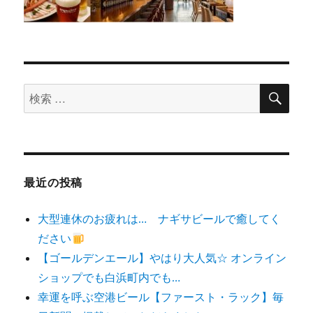
検
検
索
索
対
象:
最近の投稿
大型連休のお疲れは… ナギサビールで癒してく
ださい
【ゴールデンエール】やはり大人気☆ オンライン
ショップでも白浜町内でも…
幸運を呼ぶ空港ビール【ファースト・ラック】毎