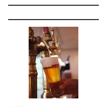
ョ
稿:
ン