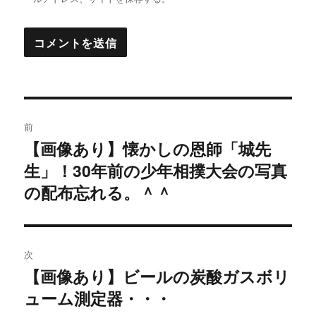
投
前
稿
【画像あり】懐かしの恩師「城先
過
生」！30年前の少年相撲大会の写真
去
ナ
の
の配布忘れる。＾＾
ビ
投
稿:
ゲ
次
ー
【画像あり】ビールの炭酸ガスボリ
次
シ
ューム測定器・・・
の
投