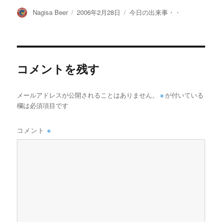
投
投
カ
Nagisa Beer
2006年2月28日
今日の出来事・・
稿
稿
テ
者
日:
ゴ
リ
ー
コメントを残す
メールアドレスが公開されることはありません。
※
が付いている
欄は必須項目です
コメント
※