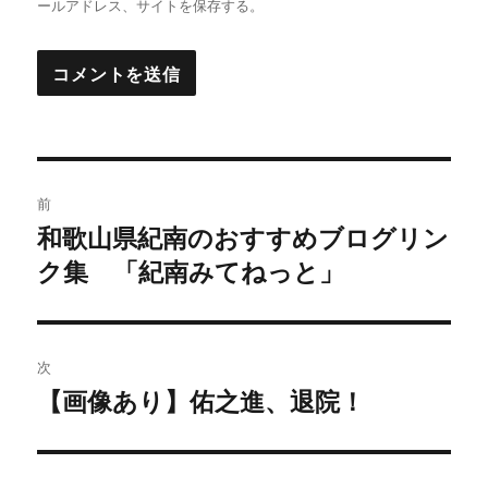
ールアドレス、サイトを保存する。
投
前
稿
和歌山県紀南のおすすめブログリン
過
ク集 「紀南みてねっと」
去
ナ
の
ビ
投
稿:
ゲ
次
【画像あり】佑之進、退院！
次
ー
の
シ
投