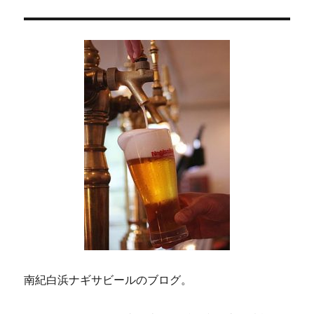
稿:
ョ
ン
南紀白浜ナギサビールのブログ。