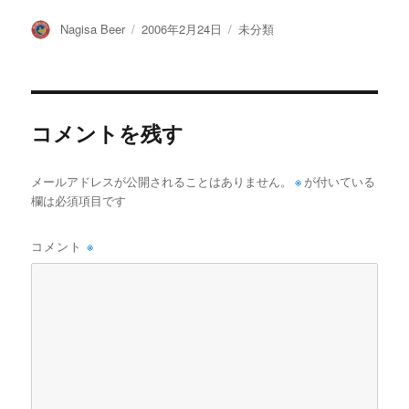
投
投
カ
Nagisa Beer
2006年2月24日
未分類
稿
稿
テ
者
日:
ゴ
リ
ー
コメントを残す
メールアドレスが公開されることはありません。
※
が付いている
欄は必須項目です
コメント
※