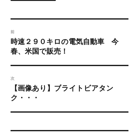
投
前
稿
時速２９０キロの電気自動車 今
過
春、米国で販売！
去
ナ
の
ビ
投
稿:
ゲ
次
【画像あり】ブライトビアタン
次
ー
ク・・・
の
シ
投
稿:
ョ
ン