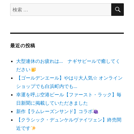
検
検
索
索
対
象:
最近の投稿
大型連休のお疲れは… ナギサビールで癒してく
ださい
【ゴールデンエール】やはり大人気☆ オンライン
ショップでも白浜町内でも…
幸運を呼ぶ空港ビール【ファースト・ラック】毎
日新聞に掲載していただきました
新作【ラムレーズンサンド】コラボ
【クラシック・デュンケルヴァイツェン】終売間
近です