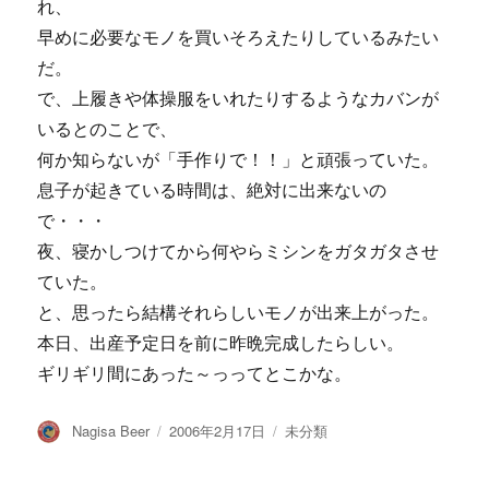
れ、
早めに必要なモノを買いそろえたりしているみたい
だ。
で、上履きや体操服をいれたりするようなカバンが
いるとのことで、
何か知らないが「手作りで！！」と頑張っていた。
息子が起きている時間は、絶対に出来ないの
で・・・
夜、寝かしつけてから何やらミシンをガタガタさせ
ていた。
と、思ったら結構それらしいモノが出来上がった。
本日、出産予定日を前に昨晩完成したらしい。
ギリギリ間にあった～っってとこかな。
投
投
カ
Nagisa Beer
2006年2月17日
未分類
稿
稿
テ
者
日:
ゴ