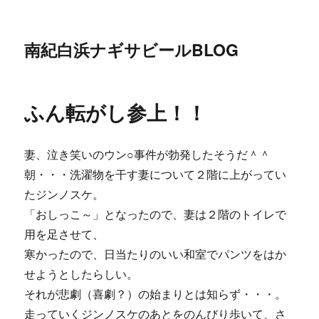
南紀白浜ナギサビールBLOG
ふん転がし参上！！
妻、泣き笑いのウン○事件が勃発したそうだ＾＾
朝・・・洗濯物を干す妻について２階に上がってい
たジンノスケ。
「おしっこ～」となったので、妻は２階のトイレで
用を足させて、
寒かったので、日当たりのいい和室でパンツをはか
せようとしたらしい。
それが悲劇（喜劇？）の始まりとは知らず・・・。
走っていくジンノスケのあとをのんびり歩いて、さ