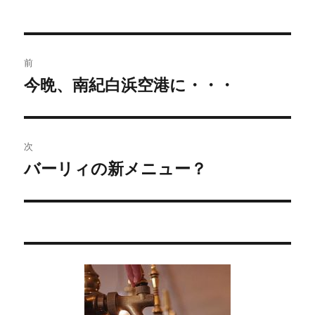
投
前
稿
今晩、南紀白浜空港に・・・
過
去
ナ
の
ビ
投
次
稿:
ゲ
バーリィの新メニュー？
次
の
ー
投
シ
稿:
ョ
ン