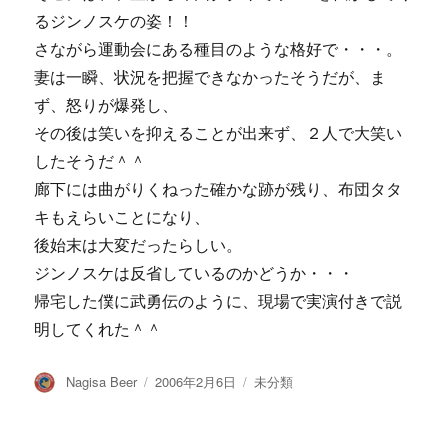
るジンノスケの姿！！
さながら運動会にある種目のような格好で・・・。
妻は一瞬、状況を把握できなかったそうだが、ま
ず、怒りが爆発し、
その後は笑いを抑えることが出来ず、２人で大笑い
したそうだ＾＾
廊下には曲がりくねった確かな跡が残り、布団タタ
キもえらいことになり、
後始末は大変だったらしい。
ジンノスケは反省しているのかどうか・・・
帰宅した僕に武勇伝のように、現場で実演付きで説
明してくれた＾＾
投
投
カ
Nagisa Beer
2006年2月6日
未分類
稿
稿
テ
者
日:
ゴ
リ