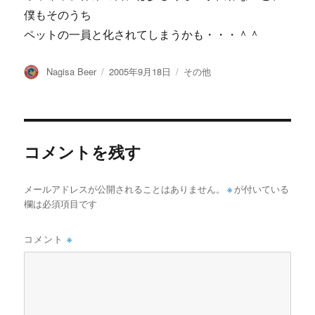
僕もそのうち
ペットの一員と化されてしまうかも・・・＾＾
投
投
カ
Nagisa Beer
2005年9月18日
その他
稿
稿
テ
者
日:
ゴ
リ
ー
コメントを残す
メールアドレスが公開されることはありません。
※
が付いている
欄は必須項目です
コメント
※