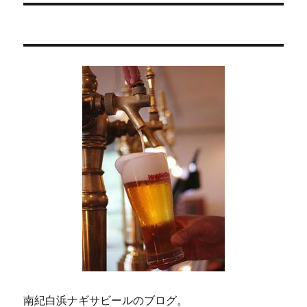
ー
投
シ
稿:
ョ
ン
南紀白浜ナギサビールのブログ。