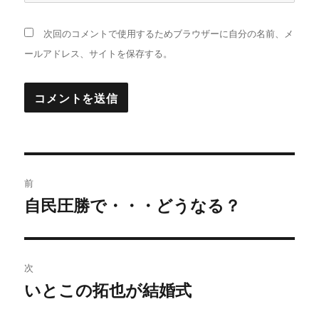
次回のコメントで使用するためブラウザーに自分の名前、メ
ールアドレス、サイトを保存する。
投
前
稿
自民圧勝で・・・どうなる？
過
去
ナ
の
ビ
投
次
稿:
ゲ
いとこの拓也が結婚式
次
の