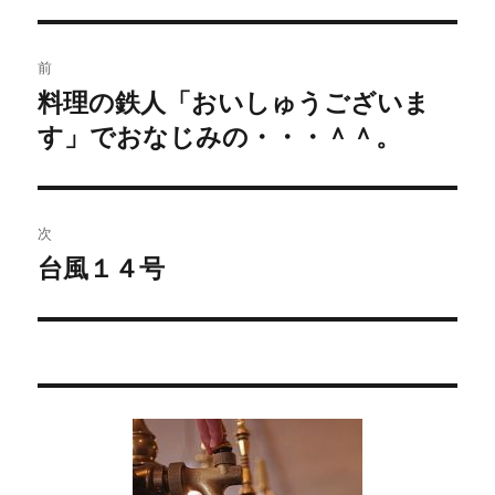
投
前
稿
料理の鉄人「おいしゅうございま
過
す」でおなじみの・・・＾＾。
去
ナ
の
ビ
投
稿:
ゲ
次
台風１４号
次
ー
の
シ
投
稿:
ョ
ン