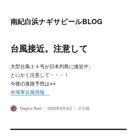
南紀白浜ナギサビールBLOG
台風接近。注意して
大型台風１４号が日本列島に接近中。
とにかく注意して・・・！
今後の進路予想は↓↓
米海軍台風情報
投
投
カ
Nagisa Beer
2005年9月4日
その他
稿
稿
テ
者
日:
ゴ
リ
ー