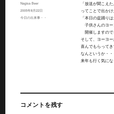
投
Nagisa Beer
「放送が聞こえた
稿
投
2005年8月22日
ってことで出かけ
者
稿
カ
今日の出来事・・
「本日の盆踊りは
日:
テ
子供さんのヨー
ゴ
開催しますので
リ
ー
そして、ヨーヨー
喜んでもらってき
なんというか・・
来年も行く気にな
コメントを残す