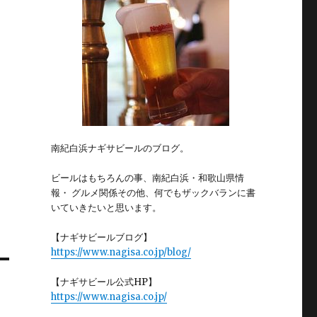
南紀白浜ナギサビールのブログ。
ビールはもちろんの事、南紀白浜・和歌山県情
報・ グルメ関係その他、何でもザックバランに書
いていきたいと思います。
【ナギサビールブログ】
https://www.nagisa.co.jp/blog/
【ナギサビール公式HP】
https://www.nagisa.co.jp/