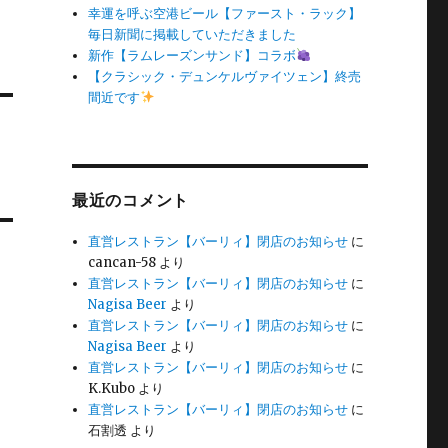
幸運を呼ぶ空港ビール【ファースト・ラック】
毎日新聞に掲載していただきました
新作【ラムレーズンサンド】コラボ
【クラシック・デュンケルヴァイツェン】終売
間近です
最近のコメント
直営レストラン【バーリィ】閉店のお知らせ
に
cancan-58
より
直営レストラン【バーリィ】閉店のお知らせ
に
Nagisa Beer
より
直営レストラン【バーリィ】閉店のお知らせ
に
Nagisa Beer
より
直営レストラン【バーリィ】閉店のお知らせ
に
K.Kubo
より
直営レストラン【バーリィ】閉店のお知らせ
に
石割透
より