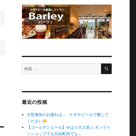
検
検
索
索
対
象:
最近の投稿
大型連休のお疲れは… ナギサビールで癒して
ください
【ゴールデンエール】やはり大人気☆ オンライ
ンショップでも白浜町内でも…