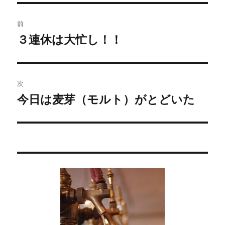
投
前
稿
３連休は大忙し！！
過
去
ナ
の
ビ
投
次
稿:
ゲ
今日は麦芽（モルト）がとどいた
次
の
ー
投
シ
稿:
ョ
ン