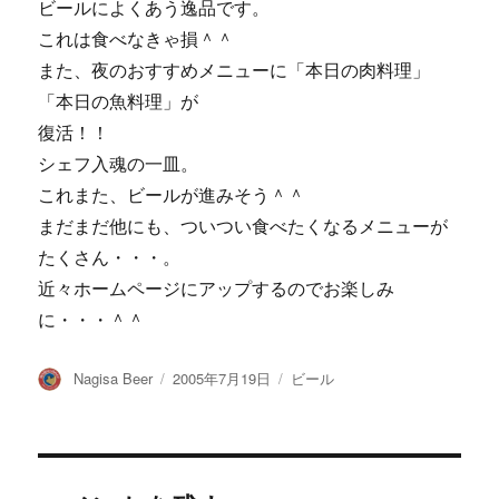
ビールによくあう逸品です。
これは食べなきゃ損＾＾
また、夜のおすすめメニューに「本日の肉料理」
「本日の魚料理」が
復活！！
シェフ入魂の一皿。
これまた、ビールが進みそう＾＾
まだまだ他にも、ついつい食べたくなるメニューが
たくさん・・・。
近々ホームページにアップするのでお楽しみ
に・・・＾＾
投
投
カ
Nagisa Beer
2005年7月19日
ビール
稿
稿
テ
者
日:
ゴ
リ
ー