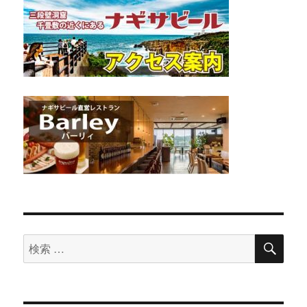
検
検
索
索
対
象: