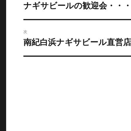
稿
ナギサビールの歓迎会・・
過
去
ナ
の
ビ
投
次
稿:
ゲ
南紀白浜ナギサビール直営
次
の
ー
投
シ
稿:
ョ
ン