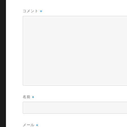
コメント
※
名前
※
メール
※