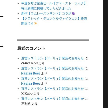
幸運を呼ぶ空港ビール【ファースト・ラック】
毎日新聞に掲載していただきました
新作【ラムレーズンサンド】コラボ
【クラシック・デュンケルヴァイツェン】終売
間近です
最近のコメント
直営レストラン【バーリィ】閉店のお知らせ
に
cancan-58
より
直営レストラン【バーリィ】閉店のお知らせ
に
Nagisa Beer
より
直営レストラン【バーリィ】閉店のお知らせ
に
Nagisa Beer
より
直営レストラン【バーリィ】閉店のお知らせ
に
K.Kubo
より
直営レストラン【バーリィ】閉店のお知らせ
に
石割透
より