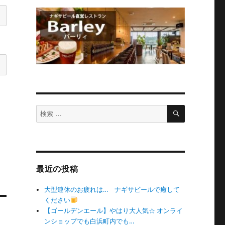
検
検
索
索
対
象:
最近の投稿
大型連休のお疲れは… ナギサビールで癒して
ください
【ゴールデンエール】やはり大人気☆ オンライ
ンショップでも白浜町内でも…