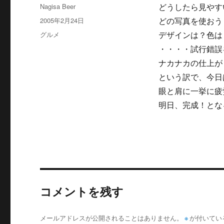
投
Nagisa Beer
どうしたら見やす
稿
投
2005年2月24日
どの写真を使おう
者
稿
カ
グルメ
デザインは？色は
日:
テ
・・・・試行錯誤
ゴ
ナカナカの仕上が
リ
ー
という訳で、今日
眼と肩に一挙に疲
明日、完成！とな
コメントを残す
メールアドレスが公開されることはありません。
※
が付いてい