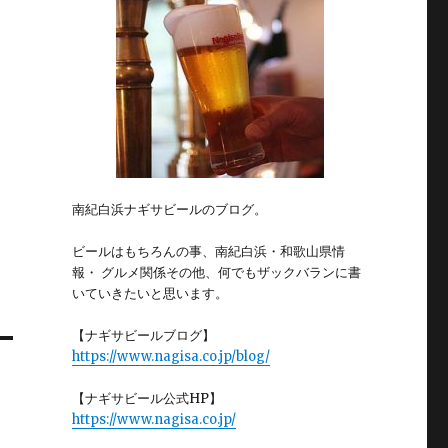
南紀白浜ナギサビールのブログ。
ビールはもちろんの事、南紀白浜・和歌山県情
報・ グルメ関係その他、何でもザックバランに書
いていきたいと思います。
【ナギサビールブログ】
https://www.nagisa.co.jp/blog/
【ナギサビール公式HP】
https://www.nagisa.co.jp/