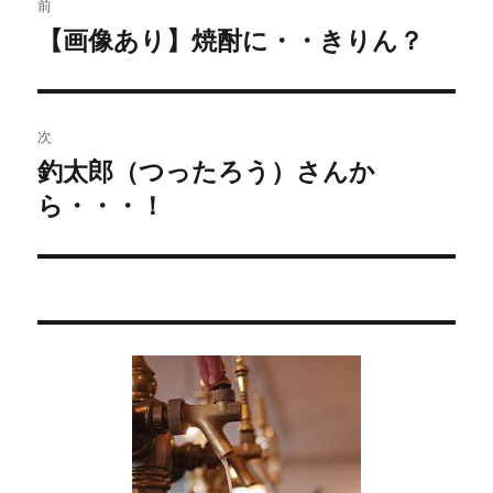
前
稿
【画像あり】焼酎に・・きりん？
過
去
ナ
の
ビ
投
次
稿:
ゲ
釣太郎（つったろう）さんか
次
ら・・・！
の
ー
投
シ
稿:
ョ
ン