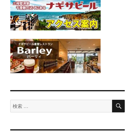
検
検
索
索
対
象: