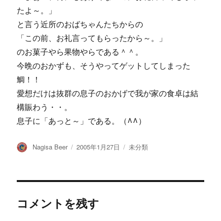
たよ～。」
と言う近所のおばちゃんたちからの
「この前、お礼言ってもらったから～。」
のお菓子やら果物やらである＾＾。
今晩のおかずも、そうやってゲットしてしまった
鯛！！
愛想だけは抜群の息子のおかげで我が家の食卓は結
構賑わう・・。
息子に「あっと～」である。（^^）
投
投
カ
Nagisa Beer
2005年1月27日
未分類
稿
稿
テ
者
日:
ゴ
リ
ー
コメントを残す