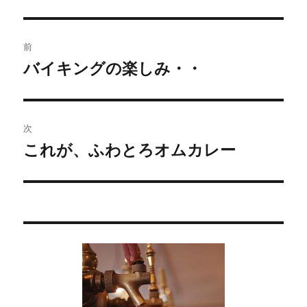
投
前
稿
バイキングの楽しみ・・
過
去
ナ
の
ビ
投
次
稿:
ゲ
これが、ふわとろオムカレー
次
の
ー
投
シ
稿:
ョ
ン