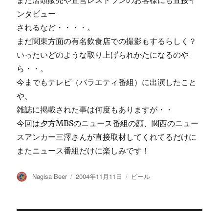
また店頭販売や直営レストランのお客様にも直接イ
ンタビュー
されるなど・・・・。
まだ関東方面の有名飲食店での撮影もするらしく？
いったいどのような取り上げられかたになるのや
ら・・。
今までもテレビ（バラエティ番組）に出演したこと
や、
雑誌に掲載された事は何度もありますが・・
今回は夕方MBSのニュース番組の顔、関西のニュー
スアンカー三澤さんが直接取材してくれてるだけに
またニュース番組だけに楽しみです！
投
投
カ
Nagisa Beer
2004年11月11日
ビール
稿
稿
テ
者
日:
ゴ
リ
ー