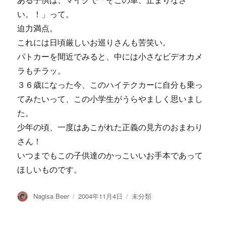
ある子供は、マイクで「そこの車、止まりなさ
い。！」って。
迫力満点。
これには日頃厳しいお巡りさんも苦笑い。
パトカーを間近でみると、中には小さなビデオカメ
ラもチラッ。
３６歳になった今、このハイテクカーに自分も乗っ
てみたいって、この小学生がうらやましく思いまし
た。
少年の頃、一度はあこがれた正義の見方のおまわり
さん！
いつまでもこの子供達のかっこいいお手本であって
ほしいものです。
投
投
カ
Nagisa Beer
2004年11月4日
未分類
稿
稿
テ
者
日:
ゴ