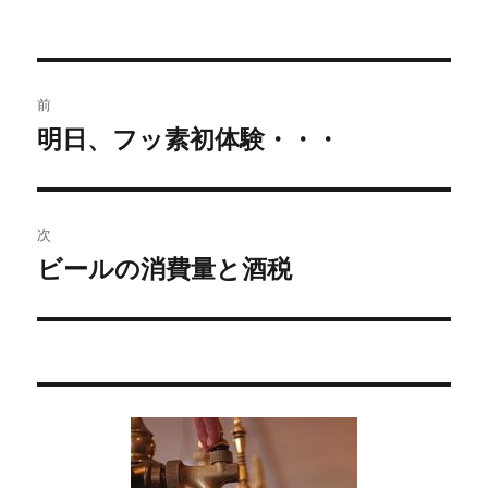
投
前
稿
明日、フッ素初体験・・・
過
去
ナ
の
ビ
投
次
稿:
ゲ
ビールの消費量と酒税
次
の
ー
投
シ
稿:
ョ
ン