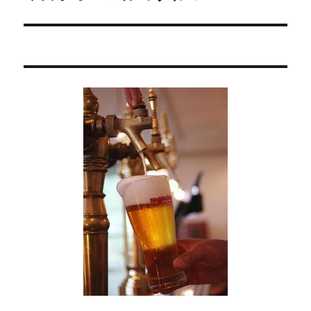
の
シ
投
稿:
ョ
ン