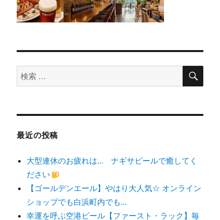
検
検
索
索
対
象:
最近の投稿
大型連休のお疲れは… ナギサビールで癒してく
ださい
【ゴールデンエール】やはり大人気☆ オンライン
ショップでも白浜町内でも…
幸運を呼ぶ空港ビール【ファースト・ラック】毎