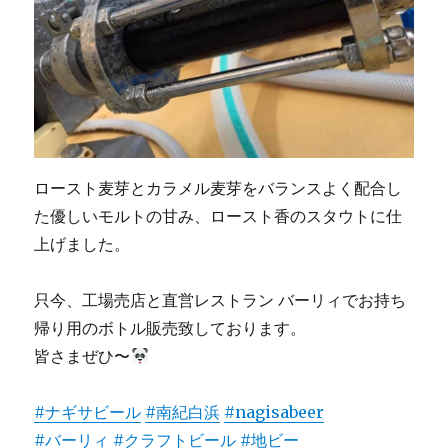
ロースト麦芽とカラメル麦芽をバランスよく配合し
た優しいモルトの甘み、ロースト香のスタウトに仕
上げました。
只今、工場売店と直営レストラン バーリィでお持ち
帰り用のボトル販売致しております。
皆さまぜひ〜
#ナギサビール
#南紀白浜
#nagisabeer
#バーリィ
#クラフトビール
#地ビー