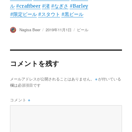
ル
#craftbeer
#渚
#なぎさ
#Barley
#限定ビール
#スタウト
#黒ビール
投
投
カ
Nagisa Beer
2019年11月1日
ビール
稿
稿
テ
者
日:
ゴ
リ
ー
コメントを残す
メールアドレスが公開されることはありません。
※
が付いている
欄は必須項目です
コメント
※