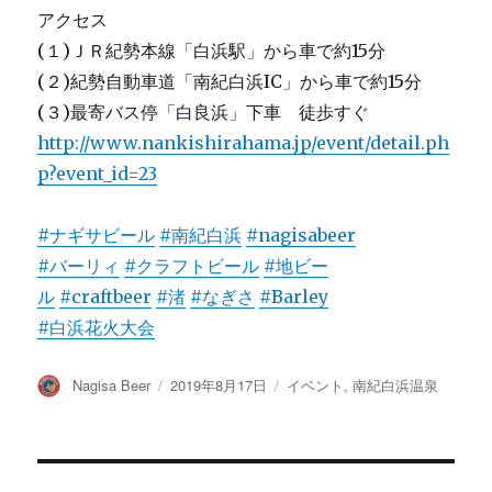
アクセス
(１)ＪＲ紀勢本線「白浜駅」から車で約15分
(２)紀勢自動車道「南紀白浜IC」から車で約15分
(３)最寄バス停「白良浜」下車 徒歩すぐ
http://www.nankishirahama.jp/event/detail.ph
p?event_id=23
#ナギサビール
#南紀白浜
#nagisabeer
#バーリィ
#クラフトビール
#地ビー
ル
#craftbeer
#渚
#なぎさ
#Barley
#白浜花火大会
投
投
カ
Nagisa Beer
2019年8月17日
イベント
,
南紀白浜温泉
稿
稿
テ
者
日:
ゴ
リ
ー