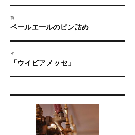
投
前
稿
ペールエールのビン詰め
過
去
ナ
の
ビ
投
次
稿:
ゲ
「ウイビアメッセ」
次
の
ー
投
シ
稿:
ョ
ン