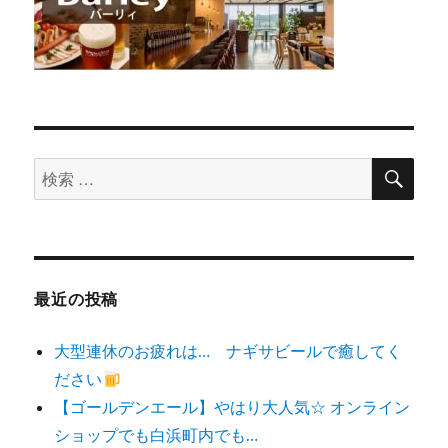
検
検
索
索
対
象:
最近の投稿
大型連休のお疲れは… ナギサビールで癒してく
ださい
【ゴールデンエール】やはり大人気☆ オンライン
ショップでも白浜町内でも…