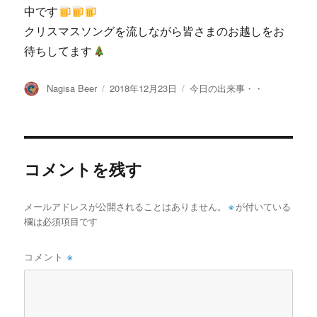
中です
クリスマスソングを流しながら皆さまのお越しをお
待ちしてます
投
投
カ
Nagisa Beer
2018年12月23日
今日の出来事・・
稿
稿
テ
者
日:
ゴ
リ
ー
コメントを残す
メールアドレスが公開されることはありません。
※
が付いている
欄は必須項目です
コメント
※