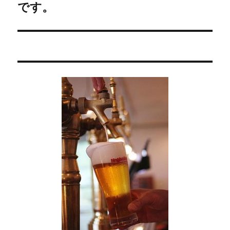
です。
の
ー
投
シ
稿:
ョ
ン