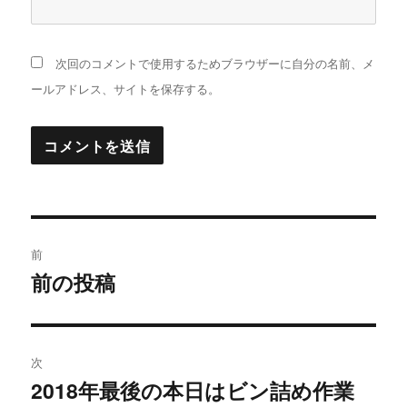
次回のコメントで使用するためブラウザーに自分の名前、メ
ールアドレス、サイトを保存する。
投
前
稿
前の投稿
過
去
ナ
の
ビ
投
次
稿:
ゲ
2018年最後の本日はビン詰め作業
次