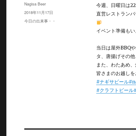
投
Nagisa Beer
今週、日曜日は2
稿
投
2018年11月17日
直営レストランバ
者
稿
カ
今日の出来事・・
日:
テ
イベント準備もい
ゴ
リ
ー
当日は屋外BBQ
タ、唐揚げその他
また、わたあめ、
皆さまのお越しを
#ナギサビール
#n
#クラフトビール