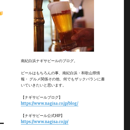
南紀白浜ナギサビールのブログ。
ビールはもちろんの事、南紀白浜・和歌山県情
報・ グルメ関係その他、何でもザックバランに書
いていきたいと思います。
【ナギサビールブログ】
https://www.nagisa.co.jp/blog/
【ナギサビール公式HP】
https://www.nagisa.co.jp/