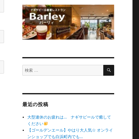
検
検
索
索
対
象:
最近の投稿
大型連休のお疲れは… ナギサビールで癒して
ください
【ゴールデンエール】やはり大人気☆ オンライ
ンショップでも白浜町内でも…