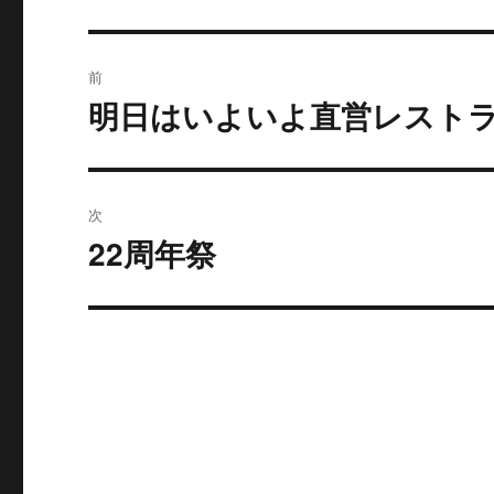
投
前
稿
明日はいよいよ直営レストラ
過
去
ナ
の
ビ
投
次
稿:
ゲ
22周年祭
次
の
ー
投
シ
稿:
ョ
ン