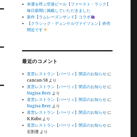
幸運を呼ぶ空港ビール【ファースト・ラック】
毎日新聞に掲載していただきました
新作【ラムレーズンサンド】コラボ
【クラシック・デュンケルヴァイツェン】終売
間近です
最近のコメント
直営レストラン【バーリィ】閉店のお知らせ
に
cancan-58
より
直営レストラン【バーリィ】閉店のお知らせ
に
Nagisa Beer
より
直営レストラン【バーリィ】閉店のお知らせ
に
Nagisa Beer
より
直営レストラン【バーリィ】閉店のお知らせ
に
K.Kubo
より
直営レストラン【バーリィ】閉店のお知らせ
に
石割透
より