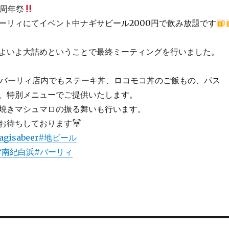
2周年祭
ーリィにてイベント中ナギサビール2000円で飲み放題です
よいよ大詰めということで最終ミーティングを行いました。
やバーリィ店内でもステーキ丼、ロコモコ丼のご飯もの、パス
、特別メニューでご提供いたします。
焼きマシュマロの振る舞いも行います。
お待ちしております
agisabeer
#地ビール
#南紀白浜
#バーリィ