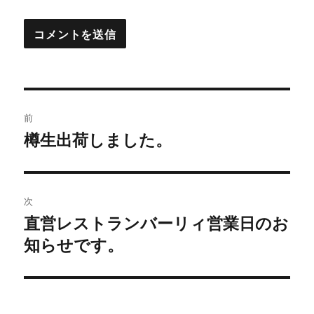
投
前
稿
樽生出荷しました。
過
去
ナ
の
ビ
投
次
稿:
ゲ
直営レストランバーリィ営業日のお
次
知らせです。
の
ー
投
シ
稿:
ョ