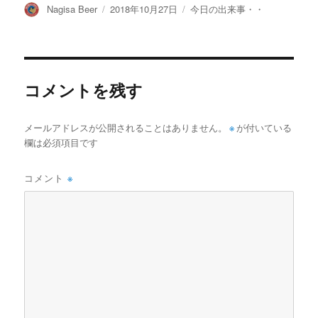
投
投
カ
Nagisa Beer
2018年10月27日
今日の出来事・・
稿
稿
テ
者
日:
ゴ
リ
ー
コメントを残す
メールアドレスが公開されることはありません。
※
が付いている
欄は必須項目です
コメント
※