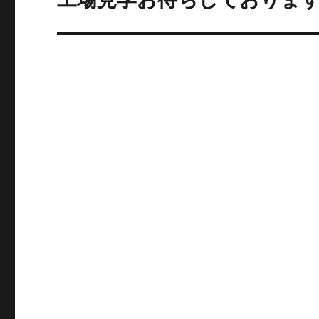
の
ー
投
シ
稿:
ョ
ン