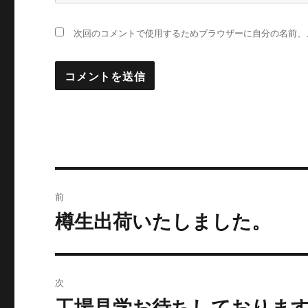
次回のコメントで使用するためブラウザーに自分の名前、
投
前
稿
樽生出荷いたしました。
過
去
ナ
の
ビ
投
次
稿:
ゲ
工場見学お待ちしておりま
次