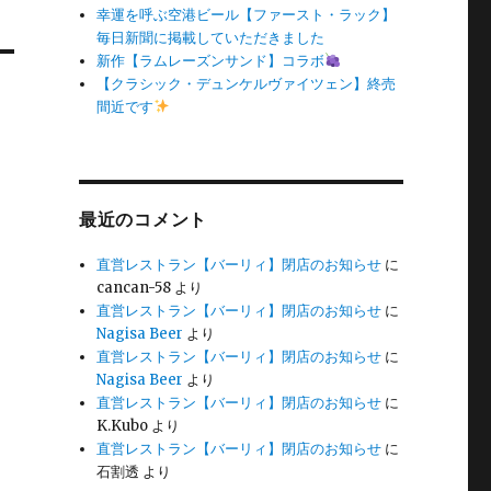
幸運を呼ぶ空港ビール【ファースト・ラック】
毎日新聞に掲載していただきました
新作【ラムレーズンサンド】コラボ
【クラシック・デュンケルヴァイツェン】終売
間近です
最近のコメント
直営レストラン【バーリィ】閉店のお知らせ
に
cancan-58
より
直営レストラン【バーリィ】閉店のお知らせ
に
Nagisa Beer
より
直営レストラン【バーリィ】閉店のお知らせ
に
Nagisa Beer
より
直営レストラン【バーリィ】閉店のお知らせ
に
K.Kubo
より
直営レストラン【バーリィ】閉店のお知らせ
に
石割透
より