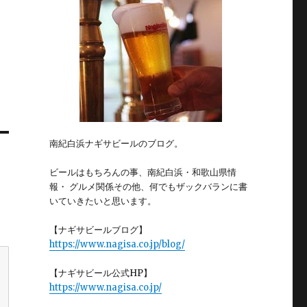
南紀白浜ナギサビールのブログ。
ビールはもちろんの事、南紀白浜・和歌山県情
報・ グルメ関係その他、何でもザックバランに書
いていきたいと思います。
【ナギサビールブログ】
https://www.nagisa.co.jp/blog/
【ナギサビール公式HP】
https://www.nagisa.co.jp/