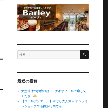
検
検
索
索
対
象:
最近の投稿
大型連休のお疲れは… ナギサビールで癒して
ください
【ゴールデンエール】やはり大人気☆ オンライ
ンショップでも白浜町内でも…