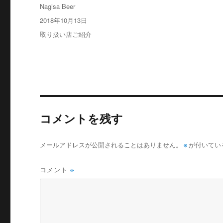
投
Nagisa Beer
稿
投
2018年10月13日
者
稿
カ
取り扱い店ご紹介
日:
テ
ゴ
リ
ー
コメントを残す
メールアドレスが公開されることはありません。
※
が付いてい
コメント
※