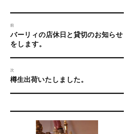
投
前
稿
バーリィの店休日と貸切のお知らせ
過
をします。
去
ナ
の
ビ
投
稿:
ゲ
次
樽生出荷いたしました。
次
ー
の
シ
投
稿:
ョ
ン