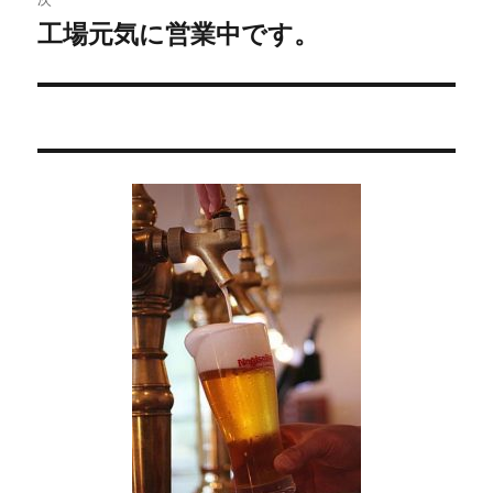
ー
工場元気に営業中です。
次
シ
の
投
ョ
稿:
ン