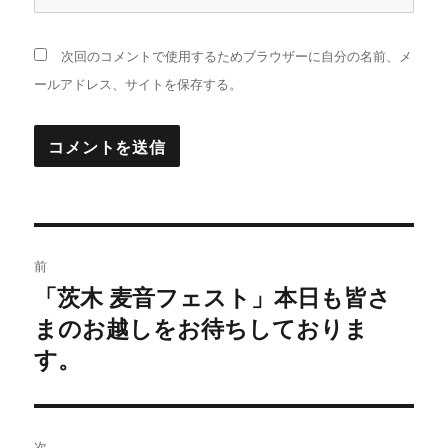
次回のコメントで使用するためブラウザーに自分の名前、メ
ールアドレス、サイトを保存する。
投
前
稿
「茨木 麦音フェスト」本日も皆さ
過
まのお越しをお待ちしておりま
去
ナ
の
す。
ビ
投
稿:
ゲ
次