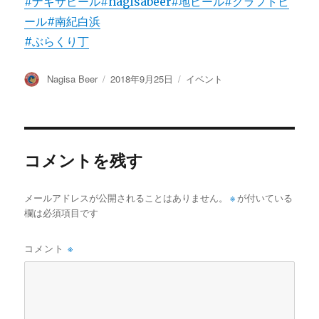
#ナギサビール
#nagisabeer
#地ビール
#クラフトビ
ール
#南紀白浜
#ぶらくり丁
投
投
カ
Nagisa Beer
2018年9月25日
イベント
稿
稿
テ
者
日:
ゴ
リ
ー
コメントを残す
メールアドレスが公開されることはありません。
※
が付いている
欄は必須項目です
コメント
※