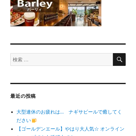
検
検
索
索
対
象:
最近の投稿
大型連休のお疲れは… ナギサビールで癒してく
ださい
【ゴールデンエール】やはり大人気☆ オンライン