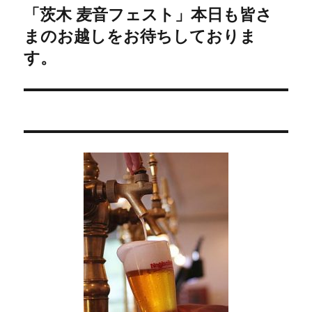
稿:
ゲ
「茨木 麦音フェスト」本日も皆さ
次
まのお越しをお待ちしておりま
の
ー
投
す。
シ
稿:
ョ
ン