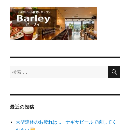
検
検
索
索
対
象:
最近の投稿
大型連休のお疲れは… ナギサビールで癒してく
ださい