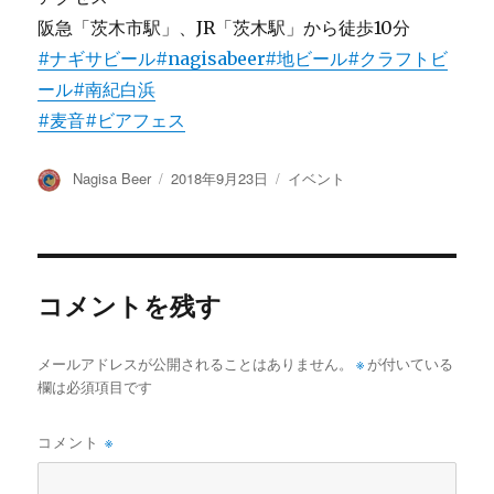
阪急「茨木市駅」、JR「茨木駅」から徒歩10分
#ナギサビール
#nagisabeer
#地ビール
#クラフトビ
ール
#南紀白浜
#麦音
#ビアフェス
投
投
カ
Nagisa Beer
2018年9月23日
イベント
稿
稿
テ
者
日:
ゴ
リ
ー
コメントを残す
メールアドレスが公開されることはありません。
※
が付いている
欄は必須項目です
コメント
※