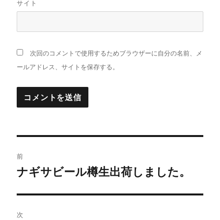
サイト
次回のコメントで使用するためブラウザーに自分の名前、メ
ールアドレス、サイトを保存する。
投
前
稿
ナギサビール樽生出荷しました。
過
去
ナ
の
ビ
投
次