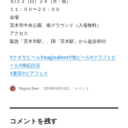
９/２３（日）２４（月・祝）
１１：００〜２０：００
会場
茨木市中央公園 南グラウンド（入場無料）
アクセス
阪急「茨木市駅」、JR「茨木駅」から徒歩10分
#ナギサビール
#nagisabeer
#地ビール
#クラフトビ
ール
#南紀白浜
#麦音
#ビアフェス
投
投
カ
Nagisa Beer
2018年9月10日
イベント
稿
稿
テ
者
日:
ゴ
リ
ー
コメントを残す