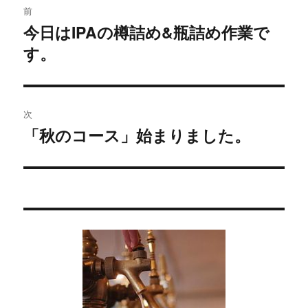
前
稿
今日はIPAの樽詰め&瓶詰め作業で
過
す。
去
ナ
の
ビ
投
稿:
ゲ
次
「秋のコース」始まりました。
次
ー
の
シ
投
稿:
ョ
ン