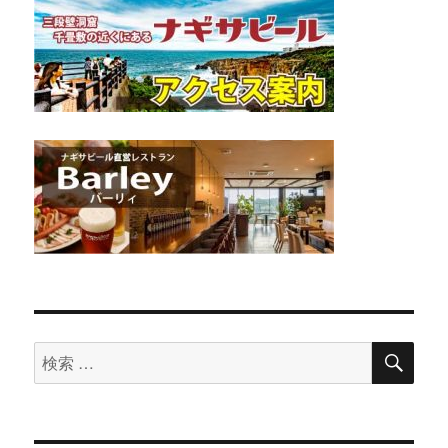
検
検
索
索
対
象: