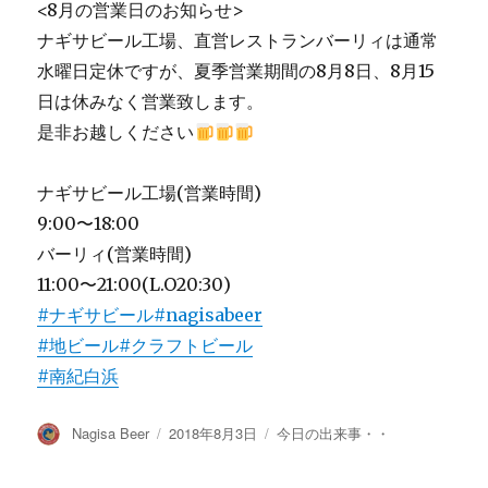
<8月の営業日のお知らせ>
ナギサビール工場、直営レストランバーリィは通常
水曜日定休ですが、夏季営業期間の8月8日、8月15
日は休みなく営業致します。
是非お越しください
ナギサビール工場(営業時間)
9:00〜18:00
バーリィ(営業時間)
11:00〜21:00(L.O20:30)
#ナギサビール
#nagisabeer
#地ビール
#クラフトビール
#南紀白浜
投
投
カ
Nagisa Beer
2018年8月3日
今日の出来事・・
稿
稿
テ
者
日:
ゴ