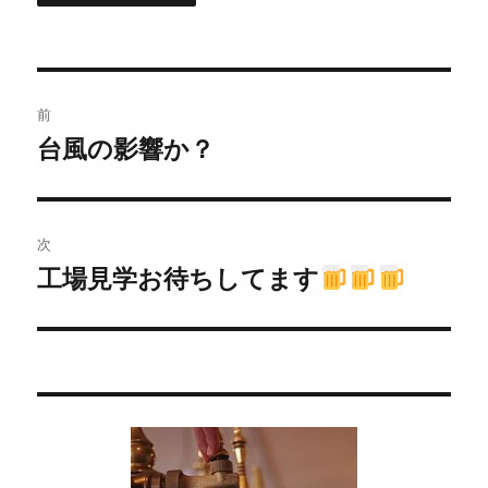
投
前
稿
台風の影響か？
過
去
ナ
の
ビ
投
次
稿:
ゲ
工場見学お待ちしてます
次
の
ー
投
シ
稿:
ョ
ン